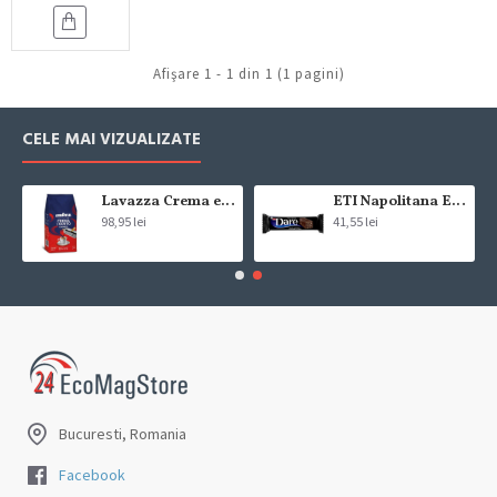
Afişare 1 - 1 din 1 (1 pagini)
CELE MAI VIZUALIZATE
Lavazza Crema e Gusto Classico boabe,1kg
ETI Napolitana Eti Dare crema de cacao si glazura de ciocolata amaruie 12x50g
98,95 lei
41,55 lei
Bucuresti, Romania
Facebook