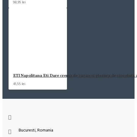
98,95 lei
ETI Napolitana Eti Dare crema de cacao si glazura de ciocolata
41,55 lei
Bucuresti, Romania