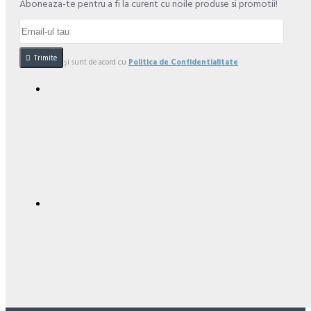
Aboneaza-te pentru a fi la curent cu noile produse si promotii!
Trimite
Am citit şi sunt de acord cu
Politica de Confidentialitate