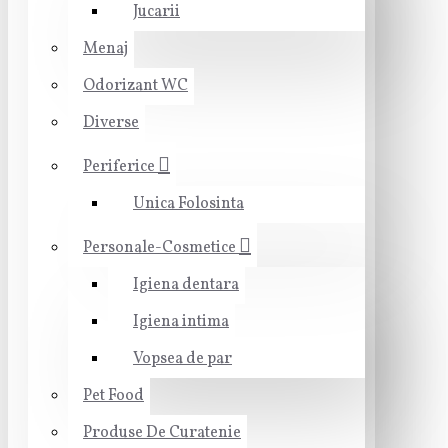
Jucarii
Menaj
Odorizant WC
Diverse
Periferice
Unica Folosinta
Personale-Cosmetice
Igiena dentara
Igiena intima
Vopsea de par
Pet Food
Produse De Curatenie