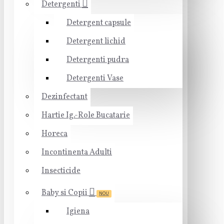
Detergenti
Detergent capsule
Detergent lichid
Detergenti pudra
Detergenti Vase
Dezinfectant
Hartie Ig.-Role Bucatarie
Horeca
Incontinenta Adulti
Insecticide
Baby si Copii
NOU
Igiena