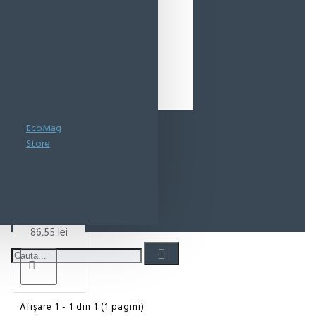
EcoMag
Store
Doncafe
Selected
cafea
boabe 1kg
86,55 lei
Afişare 1 - 1 din 1 (1 pagini)