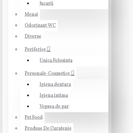
Jucarii
Menaj
Odorizant WC
Diverse
Periferice
Unica Folosinta
Personale-Cosmetice
Igiena dentara
Igiena intima
Vopsea de par
Pet Food
Produse De Curatenie