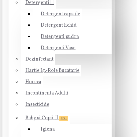
Detergenti
Detergent capsule
Detergent lichid
Detergenti pudra
Detergenti Vase
Dezinfectant
Hartie Ig.-Role Bucatarie
Horeca
Incontinenta Adulti
Insecticide
Baby si Copii
NOU
Igiena