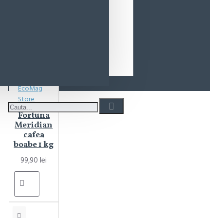
EcoMag
Store
Fortuna
Meridian
cafea
boabe 1 kg
99,90 lei