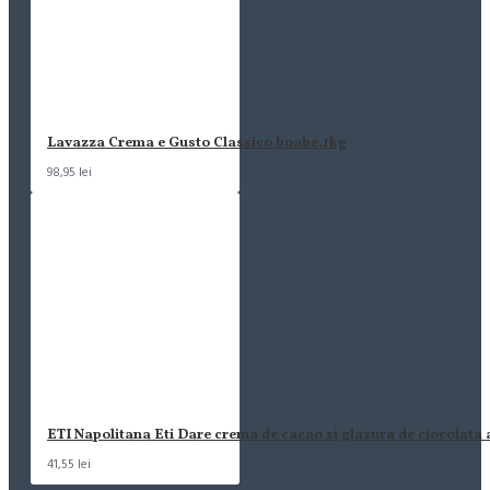
Lavazza Crema e Gusto Classico boabe,1kg
98,95 lei
ETI Napolitana Eti Dare crema de cacao si glazura de ciocolata
41,55 lei