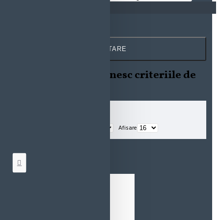
Coșul este gol!
Caută și în subcategorii
Caută și în descrierea produselor
CĂUTARE
Produse ce îndeplinesc criteriile de
căutare
Sortare
Afisare