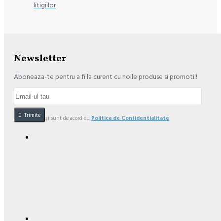
litigiilor
Newsletter
Aboneaza-te pentru a fi la curent cu noile produse si promotii!
Trimite
Am citit şi sunt de acord cu
Politica de Confidentialitate