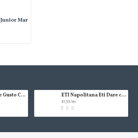
 Junior Mar
Lavazza Crema e Gusto Classico boabe,1kg
ETI Napolitana Eti Dare crema de cacao si glazura de ciocolata amaruie 12x50g
41,55 lei