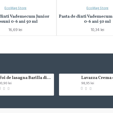
EcoMag Store
EcoMag Store
 dinti Vademecum Junior
Pasta de dinti Vademecum
suni 0-6 ani 50 ml
0-6 ani 50 ml
16,69 lei
10,34 lei
Foi de lasagna Barilla din grau dur 250g
10,90 lei
98,95 lei