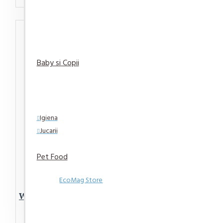
Baby si Copii
Igiena
Jucarii
Pet Food
EcoMag Store
Whisky J&B Rare Blended 40%
1litru
135,44 lei