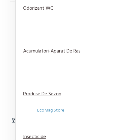
Odorizant WC
Acumulatori-Aparat De Ras
Produse De Sezon
EcoMag Store
Whisky J&B Rare Blended 40%
0.7l
Insecticide
98,88 lei