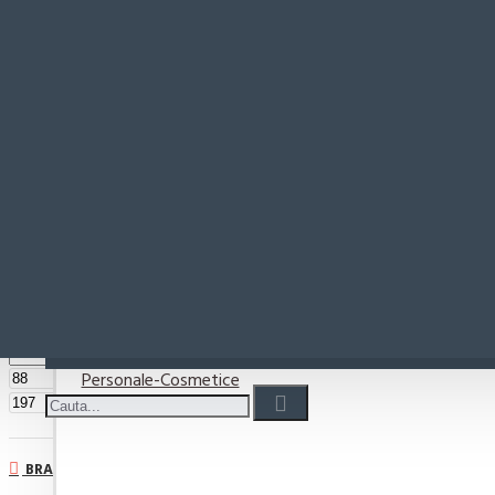
Paste-Sos Paste
Rio Mare
Coșul este gol!
Detergenti
Detergent capsule
Filtre Produse
Reset
Detergent lichid
Detergenti pudra
PRET
Detergenti Vase
Personale-Cosmetice
lei
lei
BRAND