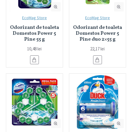
EcoMag Store
EcoMag Store
Odorizant de toaleta
Odorizant de toaleta
Domestos Power 5
Domestos Power 5
Pine 55 g
Pine duo 2×55 g
10,48 lei
22,17 lei