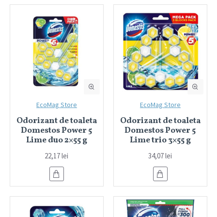
EcoMag Store
EcoMag Store
Odorizant de toaleta
Odorizant de toaleta
Domestos Power 5
Domestos Power 5
Lime duo 2×55 g
Lime trio 3×55 g
22,17 lei
34,07 lei