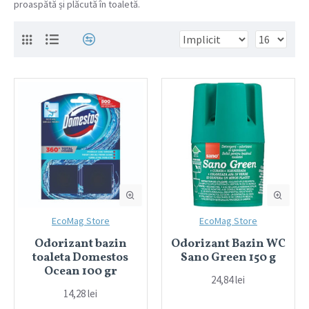
proaspătă și plăcută în toaletă.
EcoMag Store
EcoMag Store
Odorizant bazin
Odorizant Bazin WC
toaleta Domestos
Sano Green 150 g
Ocean 100 gr
24,84 lei
14,28 lei