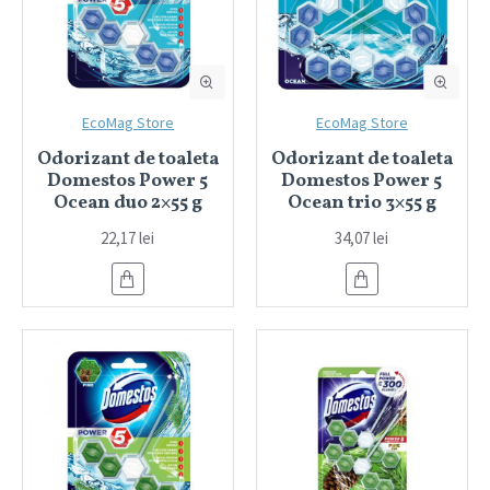
EcoMag Store
EcoMag Store
Odorizant de toaleta
Odorizant de toaleta
Domestos Power 5
Domestos Power 5
Ocean duo 2×55 g
Ocean trio 3×55 g
22,17 lei
34,07 lei