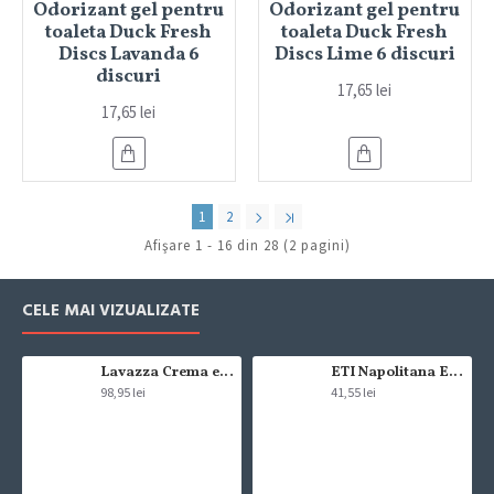
Odorizant gel pentru
Odorizant gel pentru
toaleta Duck Fresh
toaleta Duck Fresh
Discs Lavanda 6
Discs Lime 6 discuri
discuri
17,65 lei
17,65 lei
1
2
Afişare 1 - 16 din 28 (2 pagini)
CELE MAI VIZUALIZATE
Lavazza Crema e Gusto Classico boabe,1kg
ETI Napolitana Eti Dare crema de cacao si glazura de ciocolata amaruie 12x50g
98,95 lei
41,55 lei