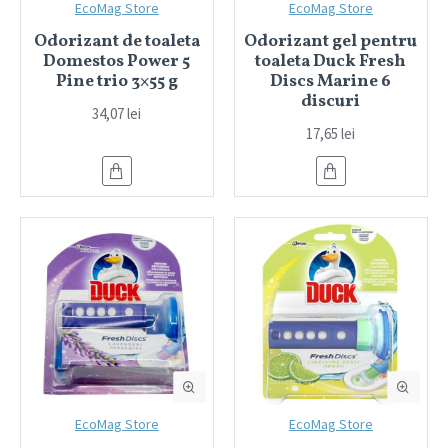
EcoMag Store
EcoMag Store
Odorizant de toaleta
Odorizant gel pentru
Domestos Power 5
toaleta Duck Fresh
Pine trio 3×55 g
Discs Marine 6
discuri
34,07 lei
17,65 lei
EcoMag Store
EcoMag Store