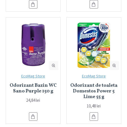
EcoMag Store
EcoMag Store
Odorizant Bazin WC
Odorizant de toaleta
Sano Purple 150 g
Domestos Power 5
Lime 55 g
24,84 lei
10,48 lei