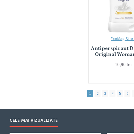
Nivea
Old Spice
Palmolive
Pampers
EcoMag Stor
Pantene
Antiperspirant D
Original Woma
Protex
10,90 lei
Rexona
Royal
Schauma
1
2
3
4
5
6
Schwarzkopf
Sensodyne
Syoss
CELE MAI VIZUALIZATE
Taft
Touch