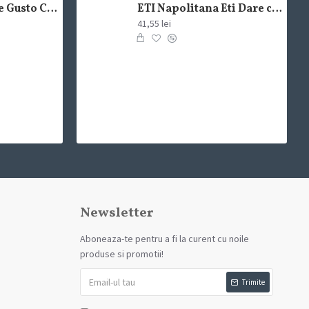
Lavazza Crema e Gusto Classico boabe,1kg
ETI Napolitana Eti Dare crema de cacao si glazura de ciocolata amaruie 12x50g
41,55 lei
Newsletter
Aboneaza-te pentru a fi la curent cu noile
produse si promotii!
Trimite