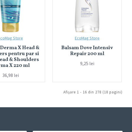
EcoMag Store
EcoMag Store
 Derma X Head &
Balsam Dove Intensiv
rs pentru par si
Repair 200 ml
Head & Shoulders
9,25 lei
ma X 220 ml
36,98 lei
Afişare 1 - 16 din 278 (18 pagini)