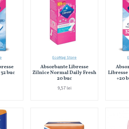
e
EcoMag Store
bresse
Absorbante Libresse
Abso
 32 buc
Zilnice Normal Daily Fresh
Libresse
20 buc
+20 b
9,57 lei