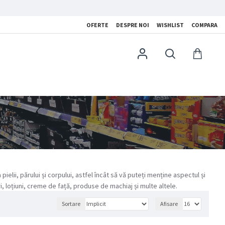
OFERTE
DESPRE NOI
WISHLIST
COMPARA
elii, părului și corpului, astfel încât să vă puteți menține aspectul și
loțiuni, creme de față, produse de machiaj și multe altele.
Sortare
Afisare