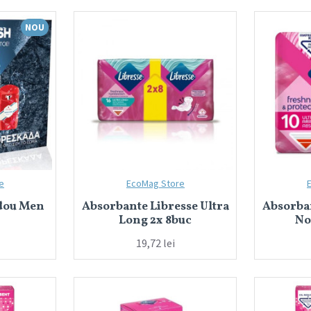
NOU
e
EcoMag Store
adou Men
Absorbante Libresse Ultra
Absorban
Long 2x 8buc
No
19,72 lei