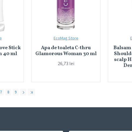
e
EcoMag Store
ove Stick
Apa de toaleta C-thru
Balsam
n 40 ml
Glamorous Woman 30 ml
Shoulde
scalp 
26,73 lei
Der
7
8
9