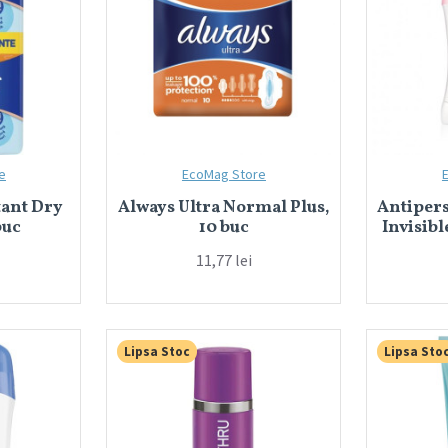
e
EcoMag Store
tant Dry
Always Ultra Normal Plus,
Antipers
buc
10 buc
Invisib
11,77 lei
Lipsa Stoc
Lipsa Sto