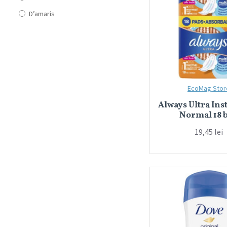
D’amaris
Fa
Farmec
Gerovital
Gillette
EcoMag Stor
Head & Shoulders
Always Ultra Ins
Igienol
Normal 18 
Impulse
19,45 lei
Intesa
Johnson’s Baby
Lacalut
Libresse
Love
L’Oreal