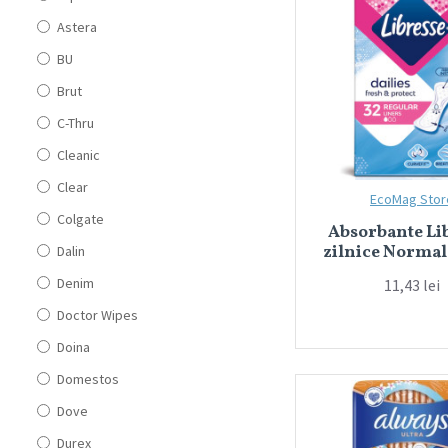
Astera
BU
Brut
C-Thru
Cleanic
Clear
EcoMag Stor
Colgate
Absorbante Li
zilnice Normal
Dalin
Denim
11,43 lei
Doctor Wipes
Doina
Domestos
Dove
Durex