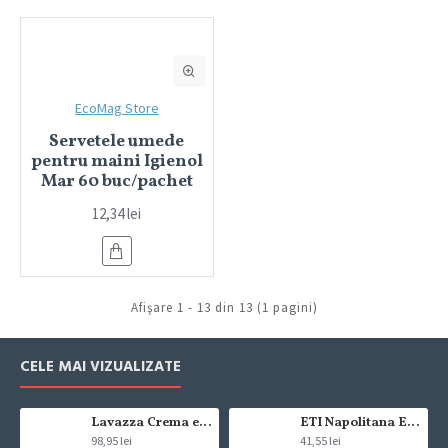
EcoMag Store
Servetele umede
pentru maini Igienol
Mar 60 buc/pachet
12,34 lei
Afişare 1 - 13 din 13 (1 pagini)
CELE MAI VIZUALIZATE
Lavazza Crema e Gusto Classico boabe,1kg
ETI Napolitana Eti Dare crema de cacao si glazura de ciocolata amaruie 12x50g
98,95 lei
41,55 lei