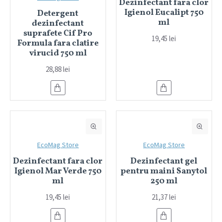
Dezinfectant fara clor
Igienol Eucalipt 750
Detergent
ml
dezinfectant
suprafete Cif Pro
19,45 lei
Formula fara clatire
virucid 750 ml
28,88 lei
EcoMag Store
EcoMag Store
Dezinfectant fara clor
Dezinfectant gel
Igienol Mar Verde 750
pentru maini Sanytol
ml
250 ml
19,45 lei
21,37 lei