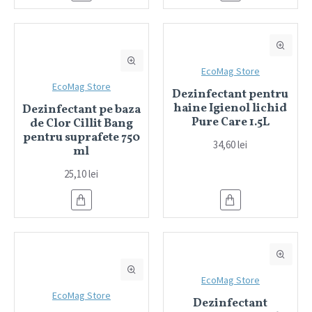
EcoMag Store
EcoMag Store
Dezinfectant pentru
haine Igienol lichid
Dezinfectant pe baza
Pure Care 1.5L
de Clor Cillit Bang
pentru suprafete 750
34,60 lei
ml
25,10 lei
EcoMag Store
EcoMag Store
Dezinfectant