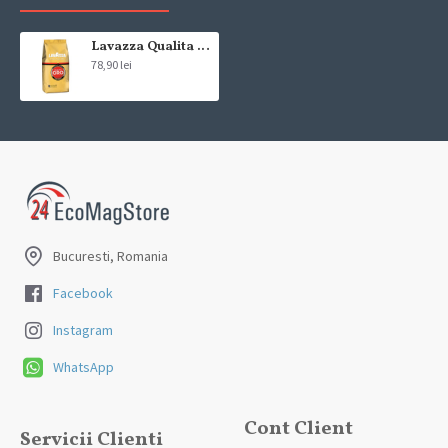
compania de curierat, care va livreaza comanda în decursul a 24-48
ore din momentul confirmarii comenzii, daca aceasta a fost plasata
pana in ora 12:00 de luni pana vineri. In cazul in care comanda a fost
Lavazza Qualita Oro cafea boabe, 500g
78,90 lei
facuta dupa ora 12:00, sambata sau duminica ne angajam sa
trimitem comanda in prima zi lucratoare.
Exista totusi posibilitatea, destul de rar, sa nu reusim sa iti trimitem
produsul in termenul stabilit daca acesta nu este in stoc la furnizor.
Vei fi instiintat si ti se va oferi un produs ca alternativa sau un
termen aproximativ de livrare, in functie de urgenta ta
In cazul aparitiei unor intarzieri, vei fi instiintat prin email.
Bucuresti, Romania
Produsele sunt livrate la adresa specificata de tine ca adresa de
livrare in momentul plasarii comenzii.
Facebook
Instagram
WhatsApp
Cont Client
Servicii Clienti