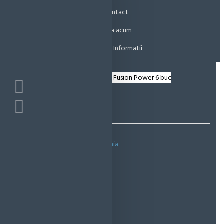
Coșul este gol!
Contact
Suna acum
Solicita Informatii
Bazată pe 0 note.
-
Spune-ţi opinia
IN STOC
Cod produs:
EMS0432
EcoMag Store