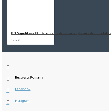
ETI Napolitana Eti Dare crema de cacao si glazura de ciocolata
41,55 lei
Bucuresti, Romania
Facebook
Instagram