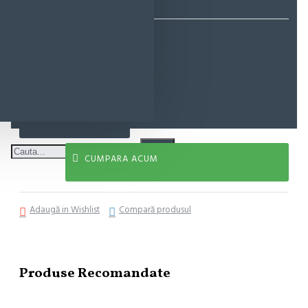
97,00 lei
ADAUGĂ ÎN COŞ
CUMPARA ACUM
Adaugă in Wishlist
Compară produsul
Produse Recomandate