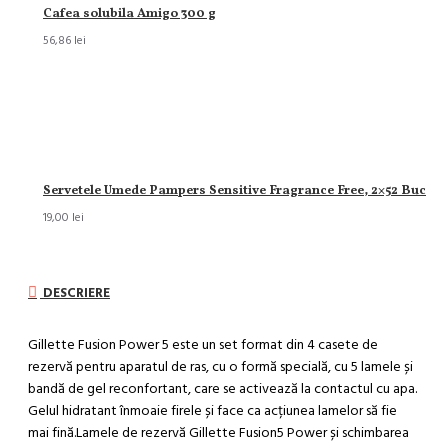
Cafea solubila Amigo 300 g
56,86 lei
Servetele Umede Pampers Sensitive Fragrance Free, 2×52 Buc
19,00 lei
DESCRIERE
Gillette Fusion Power 5 este un set format din 4 casete de
rezervă pentru aparatul de ras, cu o formă specială, cu 5 lamele și
bandă de gel reconfortant, care se activează la contactul cu apa.
Gelul hidratant înmoaie firele și face ca acțiunea lamelor să fie
mai fină.Lamele de rezervă Gillette Fusion5 Power și schimbarea