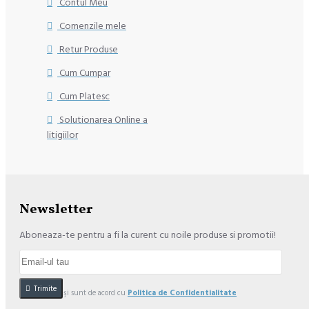
Contul Meu
Comenzile mele
Retur Produse
Cum Cumpar
Cum Platesc
Solutionarea Online a
litigiilor
Newsletter
Aboneaza-te pentru a fi la curent cu noile produse si promotii!
Trimite
Am citit şi sunt de acord cu
Politica de Confidentialitate