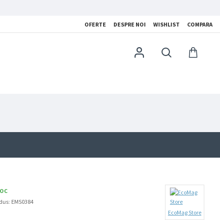
OFERTE
DESPRE NOI
WISHLIST
COMPARA
TOC
dus:
EMS0384
EcoMag Store