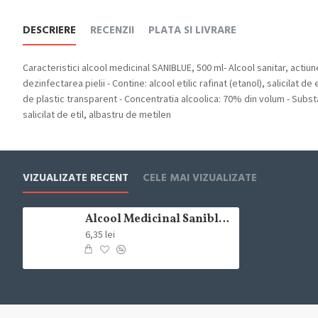
DESCRIERE
RECENZII
PLATA SI LIVRARE
Caracteristici alcool medicinal SANIBLUE, 500 ml- Alcool sanitar, actiun
dezinfectarea pielii - Contine: alcool etilic rafinat (etanol), salicilat d
de plastic transparent - Concentratia alcoolica: 70% din volum - Substan
salicilat de etil, albastru de metilen
VIZUALIZATE RECENT
CELE MAI VIZUALIZATE
Alcool Medicinal Saniblue 70%, 500 ml
6,35 lei