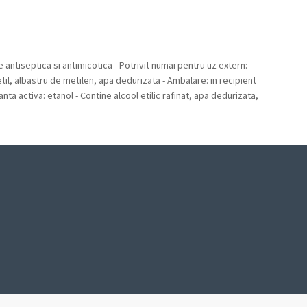
e antiseptica si antimicotica - Potrivit numai pentru uz extern:
e etil, albastru de metilen, apa dedurizata - Ambalare: in recipient
ta activa: etanol - Contine alcool etilic rafinat, apa dedurizata,