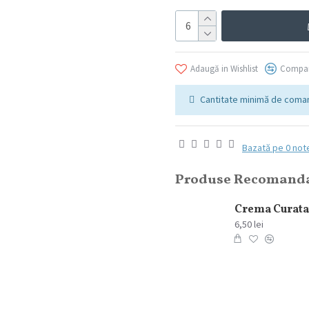
Adaugă in Wishlist
Compar
Cantitate minimă de coman
Bazată pe 0 not
Produse Recomand
6,50 lei