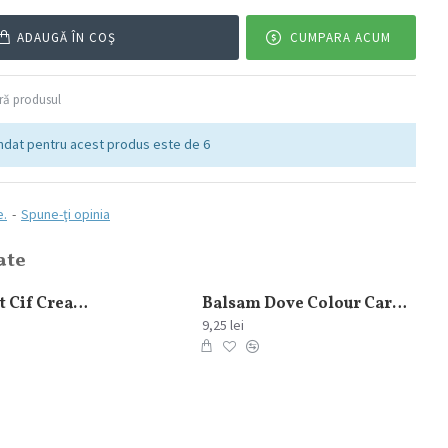
ADAUGĂ ÎN COŞ
CUMPARA ACUM
ă produsul
dat pentru acest produs este de 6
e.
-
Spune-ţi opinia
ate
Crema Curatat Cif Cream Lamaie 250 ml
Balsam Dove Colour Care 200 ml
9,25 lei