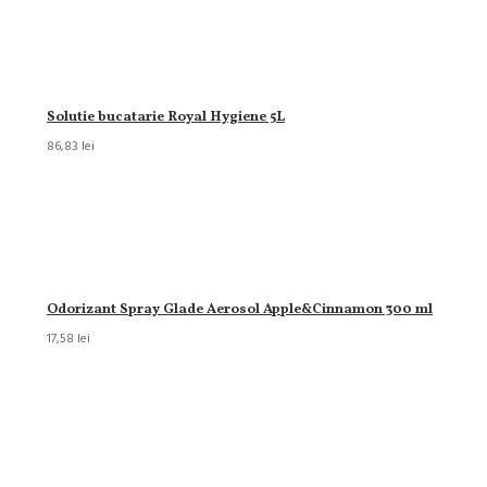
Solutie bucatarie Royal Hygiene 5L
86,83 lei
Odorizant Spray Glade Aerosol Apple&Cinnamon 300 ml
17,58 lei