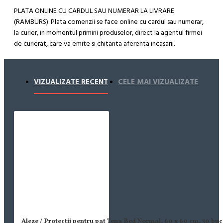
PLATA ONLINE CU CARDUL SAU NUMERAR LA LIVRARE
(RAMBURS). Plata comenzii se face online cu cardul sau numerar,
la curier, in momentul primirii produselor, direct la agentul firmei
de curierat, care va emite si chitanta aferenta incasarii.
Cum se face livrarea produselor:
Livrarea comenzii la adresa indicata de dvs. si este asigurata de
VIZUALIZATE RECENT
CELE MAI VIZUALIZATE
compania de curierat, care va livreaza comanda în decursul a 24-
48 ore din momentul confirmarii comenzii, daca aceasta a fost
plasata pana in ora 12:00 de luni pana vineri. In cazul in care
comanda a fost facuta dupa ora 12:00, sambata sau duminica ne
angajam sa trimitem comanda in prima zi lucratoare.
Exista totusi posibilitatea, destul de rar, sa nu reusim sa iti
trimitem produsul in termenul stabilit daca acesta nu este in stoc
la furnizor. Vei fi instiintat si ti se va oferi un produs ca alternativa
sau un termen aproximativ de livrare, in functie de urgenta ta
In cazul aparitiei unor intarzieri, vei fi instiintat prin email.
Aleze / Protectii pentru pat Tena Bed Normal, 60 x 60 cm, 30 buc