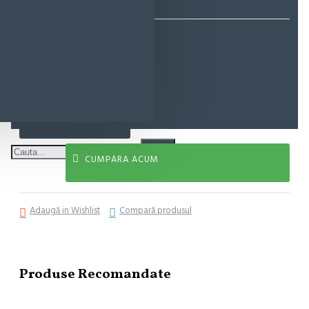
48,90 lei
ADAUGĂ ÎN COŞ
CUMPARA ACUM
Adaugă in Wishlist
Compară produsul
Produse Recomandate