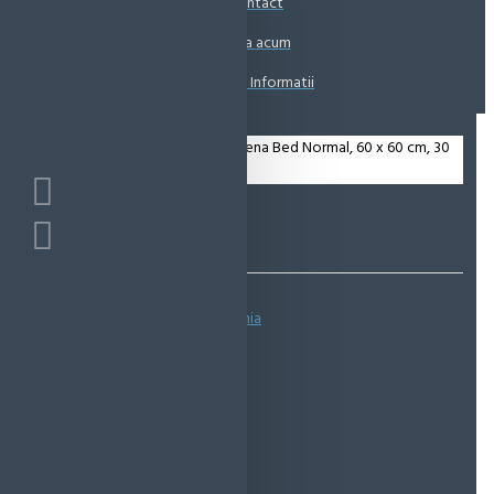
Contact
Coșul este gol!
Suna acum
Solicita Informatii
Bazată pe 0 note.
-
Spune-ţi opinia
IN STOC
Cod produs:
EMS0326
EcoMag Store