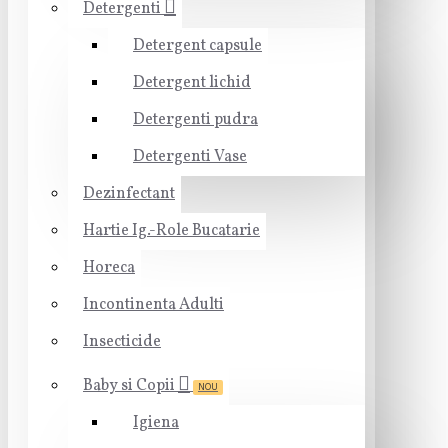
Detergenti
Detergent capsule
Detergent lichid
Detergenti pudra
Detergenti Vase
Dezinfectant
Hartie Ig.-Role Bucatarie
Horeca
Incontinenta Adulti
Insecticide
Baby si Copii
NOU
Igiena