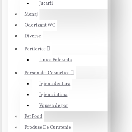
Jucarii
Menaj
Odorizant WC
Diverse
Periferice
Unica Folosinta
Personale-Cosmetice
Igiena dentara
Igiena intima
Vopsea de par
Pet Food
Produse De Curatenie