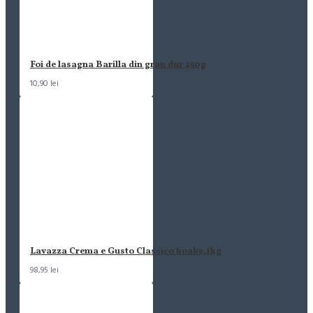
Foi de lasagna Barilla din grau dur 250g
10,90 lei
Lavazza Crema e Gusto Classico boabe,1kg
98,95 lei