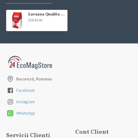
compania de curierat, care va livreaza comanda în decursul a 24-48
ore din momentul confirmarii comenzii, daca aceasta a fost plasata
pana in ora 12:00 de luni pana vineri. In cazul in care comanda a fost
Lavazza Qualita Rossa cafea boabe 1kg
126,61 lei
facuta dupa ora 12:00, sambata sau duminica ne angajam sa
trimitem comanda in prima zi lucratoare.
Exista totusi posibilitatea, destul de rar, sa nu reusim sa iti trimitem
produsul in termenul stabilit daca acesta nu este in stoc la furnizor.
Vei fi instiintat si ti se va oferi un produs ca alternativa sau un
termen aproximativ de livrare, in functie de urgenta ta
In cazul aparitiei unor intarzieri, vei fi instiintat prin email.
Bucuresti, Romania
Produsele sunt livrate la adresa specificata de tine ca adresa de
livrare in momentul plasarii comenzii.
Facebook
Instagram
WhatsApp
Cont Client
Servicii Clienti