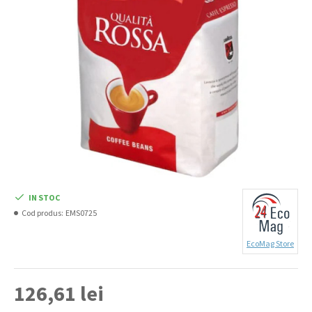
IN STOC
Cod produs:
EMS0725
EcoMag Store
126,61 lei