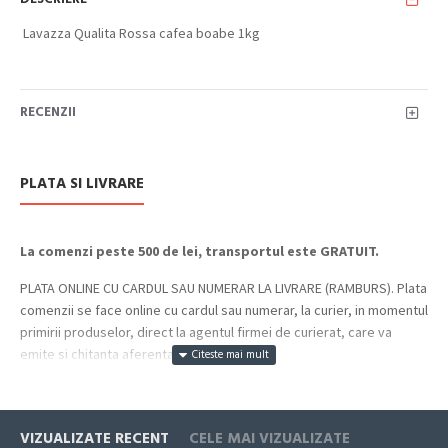
Lavazza Qualita Rossa cafea boabe 1kg
RECENZII
PLATA SI LIVRARE
La comenzi peste 500 de lei, transportul este GRATUIT.
PLATA ONLINE CU CARDUL SAU NUMERAR LA LIVRARE (RAMBURS). Plata
comenzii se face online cu cardul sau numerar, la curier, in momentul
primirii produselor, direct la agentul firmei de curierat, care va
emite si chitanta aferenta incasarii.
Cum se face livrarea produselor:
Livrarea comenzii la adresa indicata de dvs. si este asigurata de
VIZUALIZATE RECENT
CELE MAI VIZUALIZATE