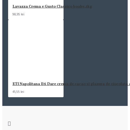
Lavazza Crema e Gusto Classico boabe,1kg
98,95 lei
ETI Napolitana Eti Dare crema de cacao si glazura de ciocolata
41,55 lei