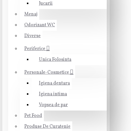
Jucarii
Menaj
Odorizant WC
Diverse
Periferice
Unica Folosinta
Personale-Cosmetice
Igiena dentara
Igiena intima
Vopsea de par
Pet Food
Produse De Curatenie