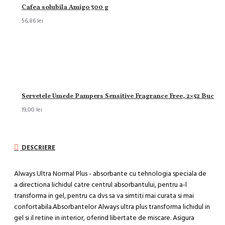
Cafea solubila Amigo 300 g
56,86 lei
Servetele Umede Pampers Sensitive Fragrance Free, 2×52 Buc
19,00 lei
DESCRIERE
Always Ultra Normal Plus - absorbante cu tehnologia speciala de
a directiona lichidul catre centrul absorbantului, pentru a-l
transforma in gel, pentru ca dvs sa va simtiti mai curata si mai
confortabila.Absorbantelor Always ultra plus transforma lichidul in
gel si il retine in interior, oferind libertate de miscare. Asigura