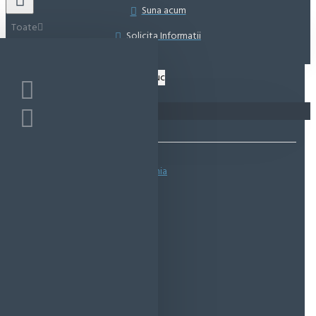
Suna acum
Toate
Solicita Informatii
Coșul este gol!
Bazată pe 0 note.
-
Spune-ţi opinia
IN STOC
Cod produs:
EMS0348
EcoMag Store