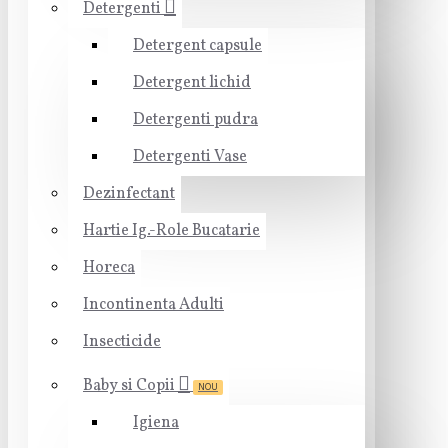
Detergenti
Detergent capsule
Detergent lichid
Detergenti pudra
Detergenti Vase
Dezinfectant
Hartie Ig.-Role Bucatarie
Horeca
Incontinenta Adulti
Insecticide
Baby si Copii
NOU
Igiena