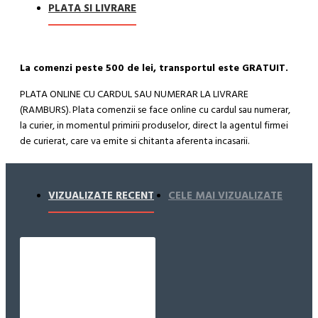
PLATA SI LIVRARE
La comenzi peste 500 de lei, transportul este GRATUIT.
PLATA ONLINE CU CARDUL SAU NUMERAR LA LIVRARE
(RAMBURS). Plata comenzii se face online cu cardul sau numerar,
la curier, in momentul primirii produselor, direct la agentul firmei
de curierat, care va emite si chitanta aferenta incasarii.
Cum se face livrarea produselor:
Livrarea comenzii la adresa indicata de dvs. si este asigurata de
VIZUALIZATE RECENT
CELE MAI VIZUALIZATE
compania de curierat, care va livreaza comanda în decursul a 24-
48 ore din momentul confirmarii comenzii, daca aceasta a fost
plasata pana in ora 12:00 de luni pana vineri. In cazul in care
comanda a fost facuta dupa ora 12:00, sambata sau duminica ne
angajam sa trimitem comanda in prima zi lucratoare.
Exista totusi posibilitatea, destul de rar, sa nu reusim sa iti
trimitem produsul in termenul stabilit daca acesta nu este in stoc