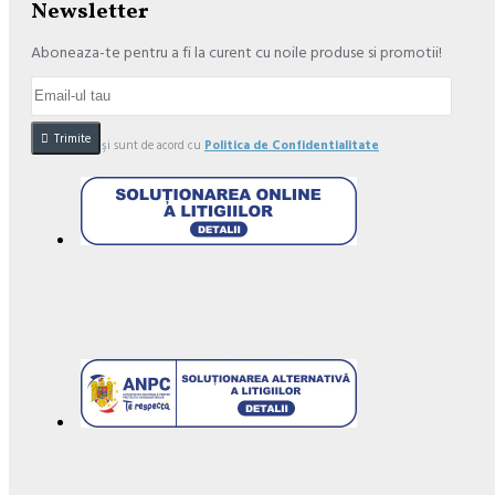
Newsletter
Aboneaza-te pentru a fi la curent cu noile produse si promotii!
Trimite
Am citit şi sunt de acord cu
Politica de Confidentialitate