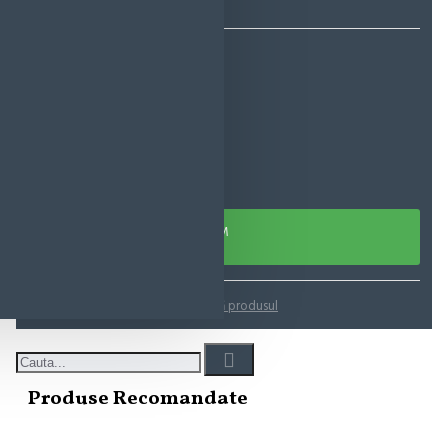
11,77 lei
ADAUGĂ ÎN COŞ
CUMPARA ACUM
Adaugă in Wishlist
Compară produsul
Produse Recomandate