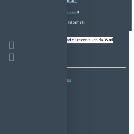
Contact
Coșul este gol!
Suna acum
Solicita Informatii
Bazată pe 0 note.
-
Spune-ţi opinia
IN STOC
Cod produs:
EMS0131
EcoMag Store