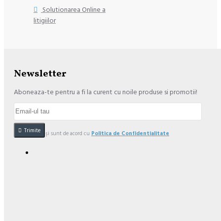
Solutionarea Online a
litigiilor
Newsletter
Aboneaza-te pentru a fi la curent cu noile produse si promotii!
Trimite
Am citit şi sunt de acord cu
Politica de Confidentialitate