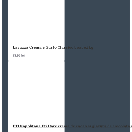
Lavazza Crema e Gusto Classico boabe,1kg
98,95 lei
ETI Napolitana Eti Dare crema de cacao si glazura de ciocolata