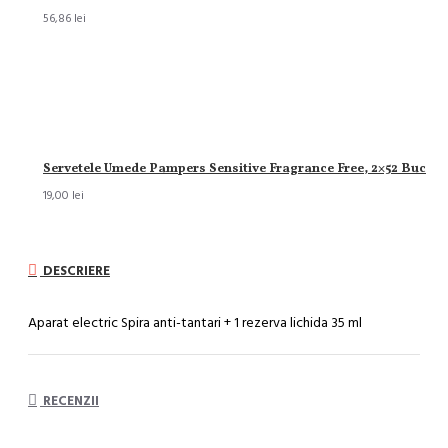
56,86 lei
Servetele Umede Pampers Sensitive Fragrance Free, 2×52 Buc
19,00 lei
DESCRIERE
Aparat electric Spira anti-tantari + 1 rezerva lichida 35 ml
RECENZII