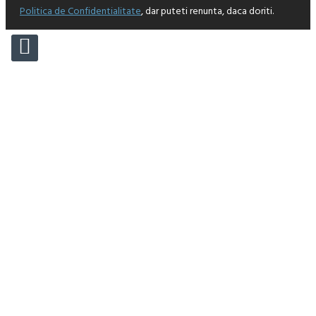
Politica de Confidentialitate
, dar puteti renunta, daca doriti.