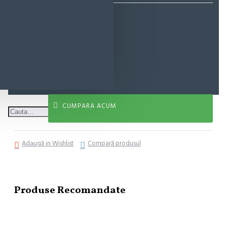
44,65 lei
ADAUGĂ ÎN COŞ
CUMPARA ACUM
Adaugă in Wishlist
Compară produsul
Produse Recomandate