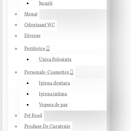
Jucarii
Menaj
Odorizant WC
Diverse
Periferice
Unica Folosinta
Personale-Cosmetice
Igiena dentara
Igiena intima
Vopsea de par
Pet Food
Produse De Curatenie