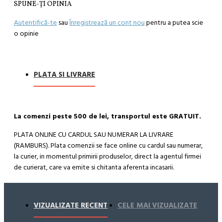
SPUNE-ŢI OPINIA
Autentifică-te
sau
Înregistrează un cont nou
pentru a putea scie
o opinie
PLATA SI LIVRARE
La comenzi peste 500 de lei, transportul este GRATUIT.
PLATA ONLINE CU CARDUL SAU NUMERAR LA LIVRARE
(RAMBURS). Plata comenzii se face online cu cardul sau numerar,
la curier, in momentul primirii produselor, direct la agentul firmei
de curierat, care va emite si chitanta aferenta incasarii.
Cum se face livrarea produselor:
Livrarea comenzii la adresa indicata de dvs. si este asigurata de
VIZUALIZATE RECENT
CELE MAI VIZUALIZATE
compania de curierat, care va livreaza comanda în decursul a 24-