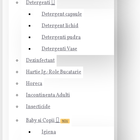
Detergenti
Detergent capsule
Detergent lichid
Detergenti pudra
Detergenti Vase
Dezinfectant
Hartie Ig.-Role Bucatarie
Horeca
Incontinenta Adulti
Insecticide
Baby si Copii
NOU
Igiena