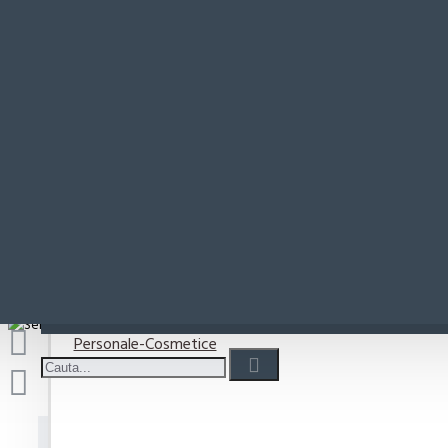
Paste-Sos Paste
S
Rio Mare
Coșul este gol!
Detergenti
Detergent capsule
Detergent lichid
Detergenti pudra
Detergenti Vase
Personale-Cosmetice