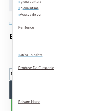
Servetele umede Huggies Aloe 
Igiena dentara
Igiena intima
Vopsea de par
Bazată pe 0 note.
-
Spune-ţi opinia
Periferice
8,87 lei
Unica Folosinta
Produse De Curatenie
ADAUGĂ ÎN COŞ
Balsam Haine
CUMPARA ACUM