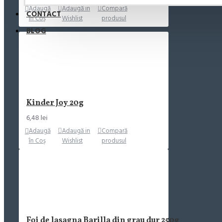
Adaugă
Adaugă in
Compară
CONTACT
în Coş
Wishlist
produsul
BLOG
Kinder Joy 20g
6,48 lei
Adaugă
Adaugă in
Compară
în Coş
Wishlist
produsul
Foi de lasagna Barilla din grau dur 250g