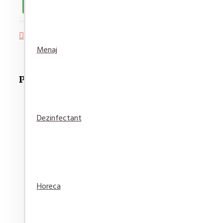
Adaugă in Wishlist
Compară produsul
Menaj
Produse Recomandate
Dezinfectant
Detergent pardoseala Asevi Roz 1L
15,94 lei
Horeca
Adaugă
Adaugă in
Compară
în Coş
Wishlist
produsul