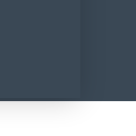
ervetele umede Huggies Aloe Vera 56 buca
CONTACT
SUNA ACUM
SOLICITA INFORMATII