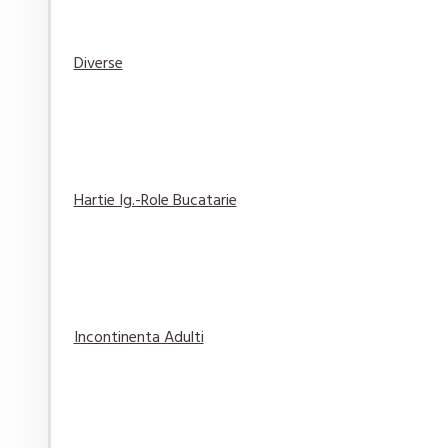
Diverse
Elmiplant Spary cu protectie solara Sun Sensitive
76,84 lei
Adaugă
Adaugă in
Compară
în Coş
Wishlist
produsul
Hartie Ig.-Role Bucatarie
Gel de Ras Gillette Classic Original 200 ml
Incontinenta Adulti
14,29 lei
Adaugă
Adaugă in
Compară
în Coş
Wishlist
produsul