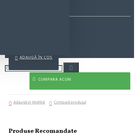
EcoMag Store
32,62 lei
ADAUGĂ ÎN COŞ
CUMPARA ACUM
Adaugă in Wishlist
Compară produsul
Produse Recomandate