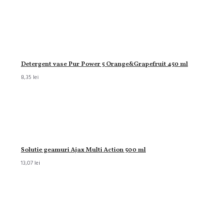
Detergent vase Pur Power 5 Orange&Grapefruit 450 ml
8,35 lei
Solutie geamuri Ajax Multi Action 500 ml
13,07 lei