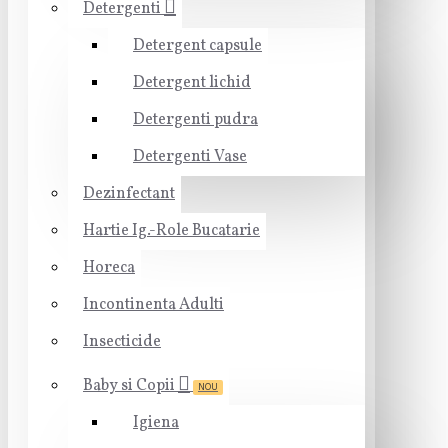
Detergenti
Detergent capsule
Detergent lichid
Detergenti pudra
Detergenti Vase
Dezinfectant
Hartie Ig.-Role Bucatarie
Horeca
Incontinenta Adulti
Insecticide
Baby si Copii
NOU
Igiena