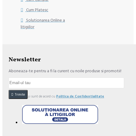
Cum Platesc
Solutionarea Online a
litigiilor
Newsletter
Aboneaza-te pentru a fi la curent cu noile produse si promotii!
Trimite
Am citit şi sunt de acord cu
Politica de Confidentialitate