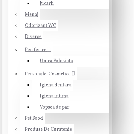
Jucarii
Menaj
Odorizant WC
Diverse
Periferice
Unica Folosinta
Personale-Cosmetice
Igiena dentara
Igiena intima
Vopsea de par
Pet Food
Produse De Curatenie