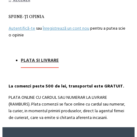
RECENZII
SPUNE-ŢI OPINIA
Autentifică-te
sau
Înregistrează un cont nou
pentru a putea scie
o opinie
PLATA SI LIVRARE
La comenzi peste 500 de lei, transportul este GRATUIT.
PLATA ONLINE CU CARDUL SAU NUMERAR LA LIVRARE
(RAMBURS). Plata comenzii se face online cu cardul sau numerar,
la curier, in momentul primirii produselor, direct la agentul firmei
de curierat, care va emite si chitanta aferenta incasarii.
Cum se face livrarea produselor: