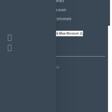
Contact
Coșul este gol!
Suna acum
Solicita Informatii
Bazată pe 0 note.
-
Spune-ţi opinia
IN STOC
Cod produs:
EMS0009