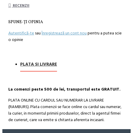
RECENZII
SPUNE-ŢI OPINIA
Autentifică-te
sau
Înregistrează un cont nou
pentru a putea scie
o opinie
PLATA SI LIVRARE
La comenzi peste 500 de lei, transportul este GRATUIT.
PLATA ONLINE CU CARDUL SAU NUMERAR LA LIVRARE
(RAMBURS). Plata comenzii se face online cu cardul sau numerar,
la curier, in momentul primirii produselor, direct la agentul firmei
de curierat, care va emite si chitanta aferenta incasarii.
Cum se face livrarea produselor: