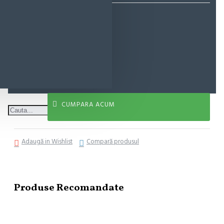
23,87 lei
ADAUGĂ ÎN COŞ
CUMPARA ACUM
Adaugă in Wishlist
Compară produsul
Produse Recomandate