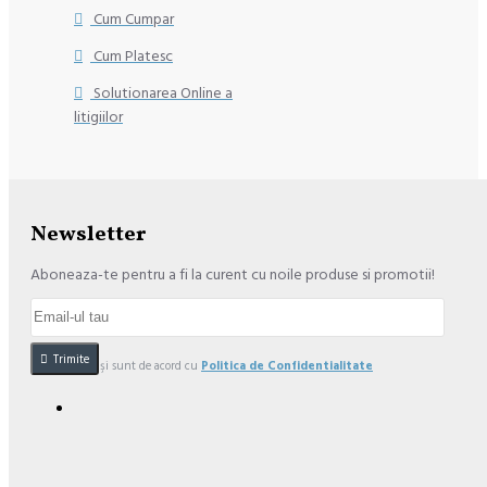
Cum Cumpar
Cum Platesc
Solutionarea Online a
litigiilor
Newsletter
Aboneaza-te pentru a fi la curent cu noile produse si promotii!
Trimite
Am citit şi sunt de acord cu
Politica de Confidentialitate