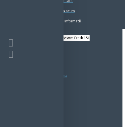
Contact
Coșul este gol!
Suna acum
Solicita Informatii
Bazată pe 0 note.
-
Spune-ţi opinia
IN STOC
Cod produs:
EMS0407
EcoMag Store