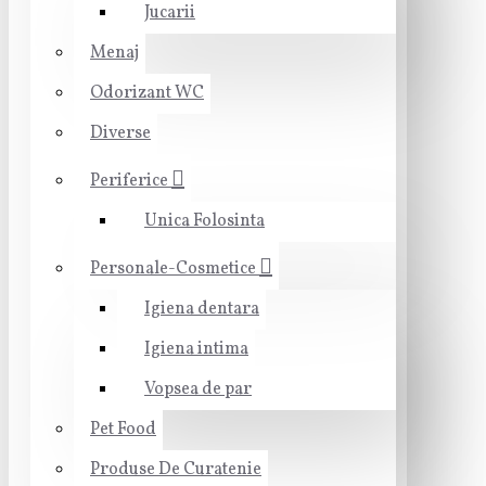
Jucarii
Menaj
Odorizant WC
Diverse
Periferice
Unica Folosinta
Personale-Cosmetice
Igiena dentara
Igiena intima
Vopsea de par
Pet Food
Produse De Curatenie