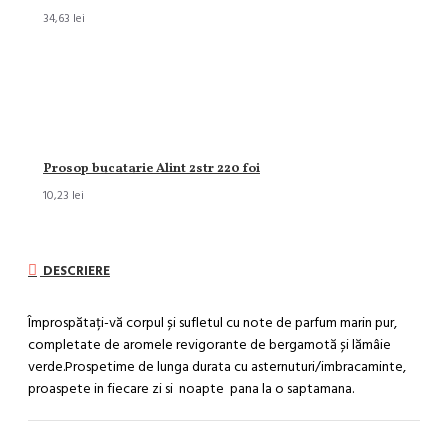
34,63 lei
Prosop bucatarie Alint 2str 220 foi
10,23 lei
DESCRIERE
Împrospătați-vă corpul și sufletul cu note de parfum marin pur,
completate de aromele revigorante de bergamotă și lămâie
verde.Prospetime de lunga durata cu asternuturi/imbracaminte,
proaspete in fiecare zi si noapte pana la o saptamana.