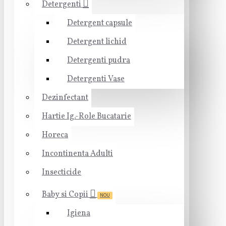
Detergenti
Detergent capsule
Detergent lichid
Detergenti pudra
Detergenti Vase
Dezinfectant
Hartie Ig.-Role Bucatarie
Horeca
Incontinenta Adulti
Insecticide
Baby si Copii
NOU
Igiena