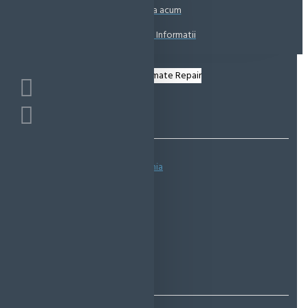
Coșul este gol!
Suna acum
Solicita Informatii
Bazată pe 0 note.
-
Spune-ţi opinia
IN STOC
Cod produs:
EMS0609
EcoMag Store