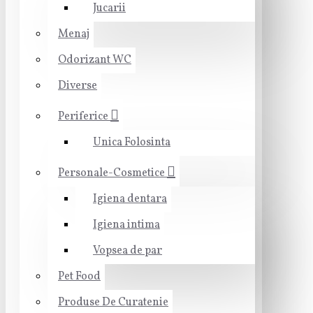
Jucarii
Menaj
Odorizant WC
Diverse
Periferice
Unica Folosinta
Personale-Cosmetice
Igiena dentara
Igiena intima
Vopsea de par
Pet Food
Produse De Curatenie