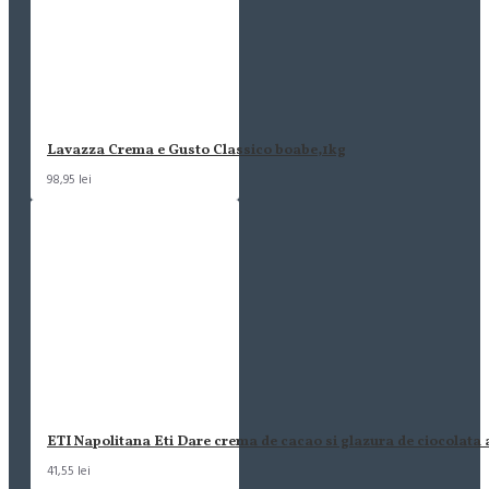
Lavazza Crema e Gusto Classico boabe,1kg
98,95 lei
ETI Napolitana Eti Dare crema de cacao si glazura de ciocolata
41,55 lei