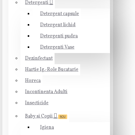
Detergenti
Detergent capsule
Detergent lichid
Detergenti pudra
Detergenti Vase
Dezinfectant
Hartie Ig.-Role Bucatarie
Horeca
Incontinenta Adulti
Insecticide
Baby si Copii
NOU
Igiena