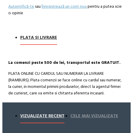
Autentifică-te
sau
Înregistrează un cont nou
pentru a putea scie
o opinie
PLATA SI LIVRARE
La comenzi peste 500 de lei, transportul este GRATUIT.
PLATA ONLINE CU CARDUL SAU NUMERAR LA LIVRARE
(RAMBURS). Plata comenzii se face online cu cardul sau numerar,
la curier, in momentul primirii produselor, direct la agentul firmei
de curierat, care va emite si chitanta aferenta incasarii.
Cum se face livrarea produselor:
Livrarea comenzii la adresa indicata de dvs. si este asigurata de
VIZUALIZATE RECENT
CELE MAI VIZUALIZATE
compania de curierat, care va livreaza comanda în decursul a 24-
48 ore din momentul confirmarii comenzii, daca aceasta a fost