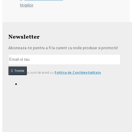
litigiilor
Newsletter
Aboneaza-te pentru a fi la curent cu noile produse si promotii!
Trimite
Am citit şi sunt de acord cu
Politica de Confidentialitate