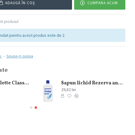
ADAUGĂ ÎN COŞ
CUMPARA ACUM
ă produsul
ndat pentru acest produs este de 2
e.
-
Spune-ţi opinia
ate
Gel de Ras Gillette Classic Original 200 ml
Sapun lichid Rezerva antibacterial Protex Fresh 700 ml
29,82 lei