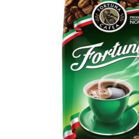
Detergent pardoseala Asevi Roz 1L
15,94 lei