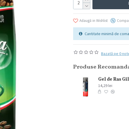
Adaugă in Wishlist
Compar
Cantitate minimă de coma
Bazată pe 0 not
Produse Recomand
Elmiplant Spary cu protectie solara Sun Sensitive SPF 50+ 200 ml
76,84 lei
14,29 lei