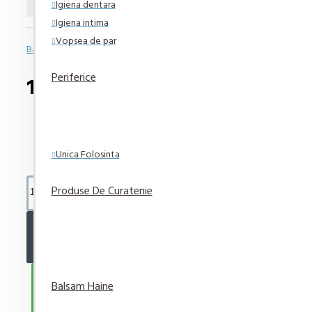
Igiena dentara
Igiena intima
Vopsea de par
Bazată pe 0 note.
-
Spune-ţi opinia
Periferice
11,30 lei
Unica Folosinta
Produse De Curatenie
ADAUGĂ ÎN COŞ
CUMPARA ACUM
Balsam Haine