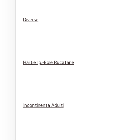
Diverse
Elmiplant Spary cu protectie solara Sun Sensitive
76,84 lei
Adaugă
Adaugă in
Compară
în Coş
Wishlist
produsul
Hartie Ig.-Role Bucatarie
Gel de Ras Gillette Classic Original 200 ml
14,29 lei
Incontinenta Adulti
Adaugă
Adaugă in
Compară
în Coş
Wishlist
produsul