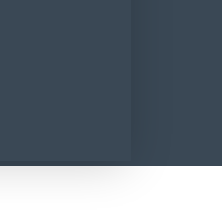
Cif Detergent Pardoseli Lavanda 1000 ml
CONTACT
SUNA ACUM
SOLICITA INFORMATII
anda 1000 ml