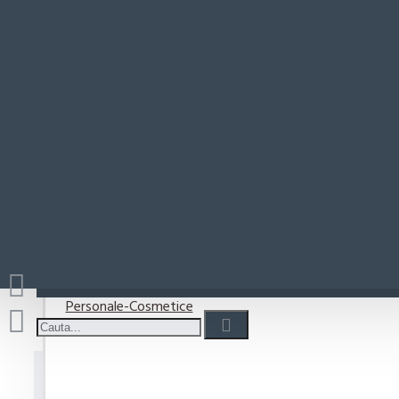
Paste-Sos Paste
Rio Mare
Coșul este gol!
Detergenti
Detergent capsule
Detergent lichid
Detergenti pudra
Detergenti Vase
Personale-Cosmetice
Cif Detergent Pardoseli Lav