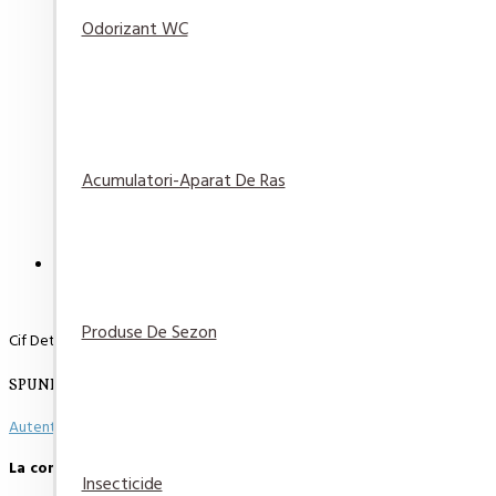
Odorizant WC
Sapun lichid Rezerva antibacterial Protex Fresh 7
29,82 lei
Adaugă
Adaugă in
Compară
în Coş
Wishlist
produsul
Acumulatori-Aparat De Ras
DESCRIERE
RECENZII
PLATA SI LIVRARE
Produse De Sezon
Cif Detergent Pardoseli Lavanda 1000 ml
SPUNE-ŢI OPINIA
Autentifică-te
sau
Înregistrează un cont nou
pentru a putea scie o opinie
La comenzi peste 500 de lei, transportul este GRATUIT.
Insecticide