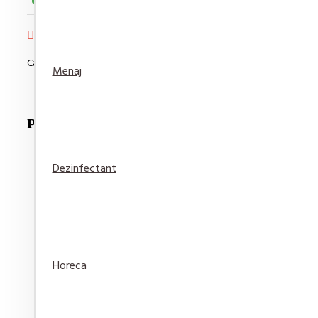
Adaugă in Wishlist
Compară produsul
Cantitate minimă de comandat pentru acest produs este de 6
Menaj
Produse Recomandate
Dezinfectant
Crema Curatat Cif Cream Lamaie 250 ml
6,50 lei
Horeca
Adaugă
Adaugă in
Compară
în Coş
Wishlist
produsul