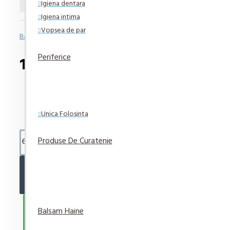
Igiena dentara
Igiena intima
Vopsea de par
Bazată pe 0 note.
-
Spune-ţi opinia
Periferice
12,50 lei
Unica Folosinta
Produse De Curatenie
ADAUGĂ ÎN COŞ
CUMPARA ACUM
Balsam Haine