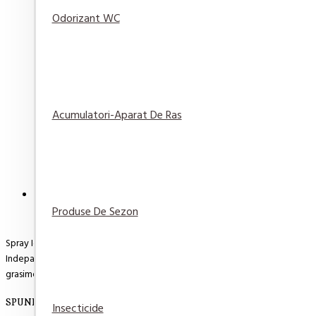
Odorizant WC
Servetele Hygienium Antibacteriene/Dezinfectante
3,14 lei
Acumulatori-Aparat De Ras
Adaugă
Adaugă in
Compară
în Coş
Wishlist
produsul
DESCRIERE
RECENZII
PLATA SI LIVRARE
Produse De Sezon
Spray Igienizant pentru Bucatarie - Cif Spray Kitchen, 500 ml spray igieniza
Indeparteaza usor murdaria zilnica, lasand suprafetele curata si stralucit
grasime si improspateaza intreaga bucatarie.A nu sa lasa la indemana copiil
SPUNE-ŢI OPINIA
Insecticide