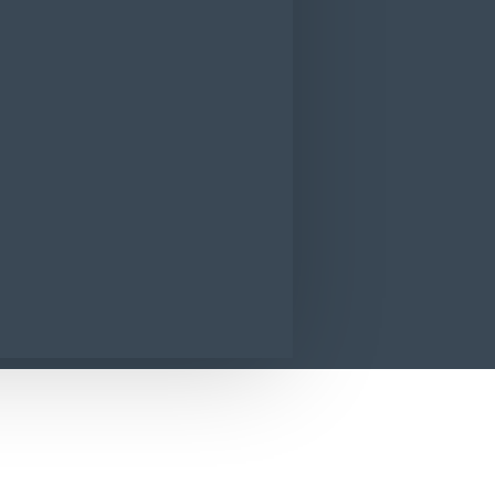
Cif Spray pentru bucatarie 500ml
CONTACT
SUNA ACUM
SOLICITA INFORMATII
ie 500ml