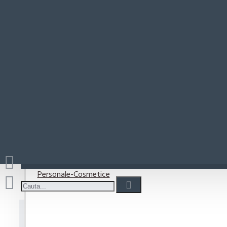
Paste-Sos Paste
Rio Mare
Coșul este gol!
Detergenti
Detergent capsule
Detergent lichid
Detergenti pudra
Detergenti Vase
Personale-Cosmetice
Cif Spray pentru bucatar