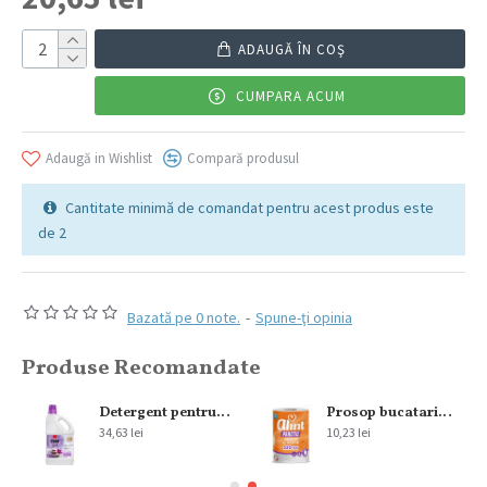
ADAUGĂ ÎN COŞ
CUMPARA ACUM
Adaugă in Wishlist
Compară produsul
Cantitate minimă de comandat pentru acest produs este
de 2
Bazată pe 0 note.
-
Spune-ţi opinia
Produse Recomandate
300 ml
Detergent pentru pardoseala Sano Floor Fresh Home Spa 2L
Prosop bucatarie Alint 2str 220 foi
34,63 lei
10,23 lei