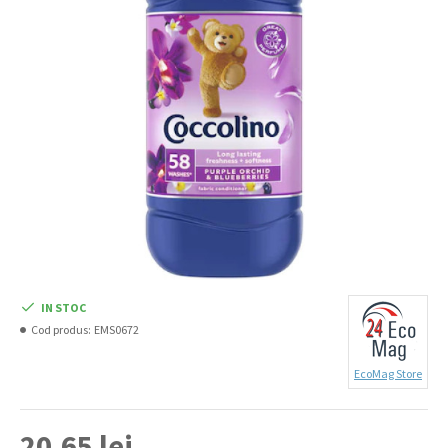
IN STOC
Cod produs:
EMS0672
EcoMag Store
20,65 lei