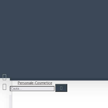
Paste-Sos Paste
Cremă
Rio Mare
Coșul este gol!
Detergenti
Detergent capsule
Detergent lichid
Detergenti pudra
Detergenti Vase
Personale-Cosmetice
Cremă antirid de zi L'Oreal Paris 