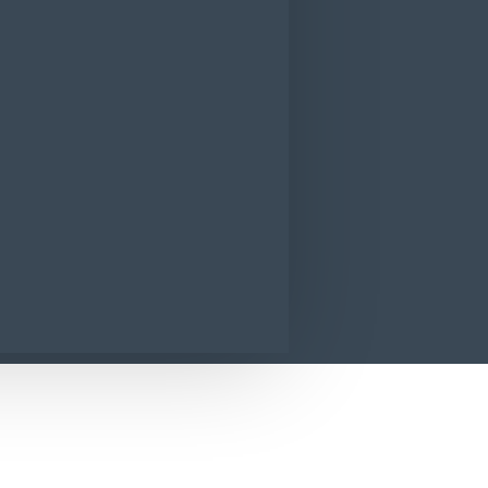
 antirid de zi L'Oreal Paris Age Speciali
CONTACT
SUNA ACUM
SOLICITA INFORMATII
Age Specialist 65+