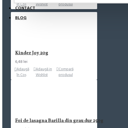
în Coş
Wishlist
produsul
CONTACT
BLOG
Kinder Joy 20g
6,48 lei
Adaugă
Adaugă in
Compară
în Coş
Wishlist
produsul
Foi de lasagna Barilla din grau dur 250g