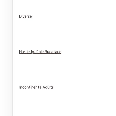
Diverse
Elmiplant Spary cu protectie solara Sun Sensitive
76,84 lei
Adaugă
Adaugă in
Compară
în Coş
Wishlist
produsul
Hartie Ig.-Role Bucatarie
Gel de Ras Gillette Classic Original 200 ml
14,29 lei
Incontinenta Adulti
Adaugă
Adaugă in
Compară
în Coş
Wishlist
produsul