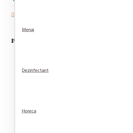
Adaugă in Wishlist
Compară produsul
Menaj
Produse Recomandate
Dezinfectant
Detergent pardoseala Asevi Roz 1L
15,94 lei
Adaugă
Adaugă in
Compară
Horeca
în Coş
Wishlist
produsul