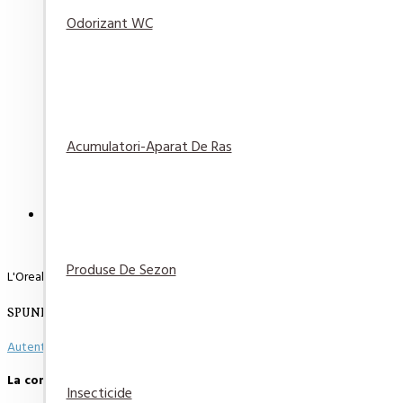
Odorizant WC
Sapun lichid Rezerva antibacterial Protex Fresh 7
29,82 lei
Adaugă
Adaugă in
Compară
în Coş
Wishlist
produsul
Acumulatori-Aparat De Ras
DESCRIERE
RECENZII
PLATA SI LIVRARE
Produse De Sezon
L'Oreal Paris Age Specialist 65+
SPUNE-ŢI OPINIA
Autentifică-te
sau
Înregistrează un cont nou
pentru a putea scie o opinie
La comenzi peste 500 de lei, transportul este GRATUIT.
Insecticide