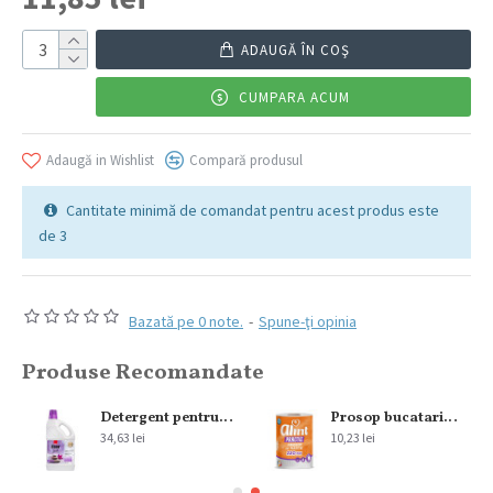
ADAUGĂ ÎN COŞ
CUMPARA ACUM
Adaugă in Wishlist
Compară produsul
Cantitate minimă de comandat pentru acest produs este
de 3
Bazată pe 0 note.
-
Spune-ţi opinia
Produse Recomandate
300 ml
Detergent pentru pardoseala Sano Floor Fresh Home Spa 2L
Prosop bucatarie Alint 2str 220 foi
34,63 lei
10,23 lei