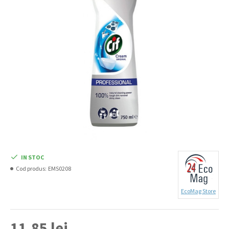
IN STOC
Cod produs:
EMS0208
EcoMag Store
11,85 lei