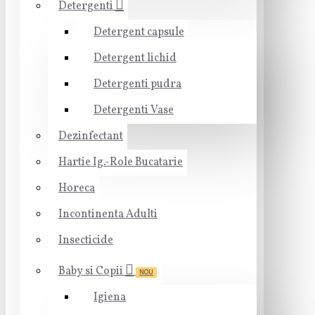
Detergenti
Detergent capsule
Detergent lichid
Detergenti pudra
Detergenti Vase
Dezinfectant
Hartie Ig.-Role Bucatarie
Horeca
Incontinenta Adulti
Insecticide
Baby si Copii
NOU
Igiena