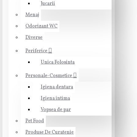
Jucarii
Menaj
Odorizant WC
Diverse
Periferice
Unica Folosinta
Personale-Cosmetice
Igiena dentara
Igiena intima
Vopsea de par
Pet Food
Produse De Curatenie