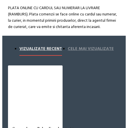
PLATA ONLINE CU CARDUL SAU NUMERAR LA LIVRARE
(RAMBURS). Plata comenzii se face online cu cardul sau numerar,
la curier, in momentul primirii produselor, direct la agentul firmei
de curierat, care va emite si chitanta aferenta incasarii.
Cum se face livrarea produselor:
Livrarea comenzii la adresa indicata de dvs. si este asigurata de
VIZUALIZATE RECENT
CELE MAI VIZUALIZATE
compania de curierat, care va livreaza comanda în decursul a 24-
48 ore din momentul confirmarii comenzii, daca aceasta a fost
plasata pana in ora 12:00 de luni pana vineri. In cazul in care
comanda a fost facuta dupa ora 12:00, sambata sau duminica ne
angajam sa trimitem comanda in prima zi lucratoare.
Exista totusi posibilitatea, destul de rar, sa nu reusim sa iti
trimitem produsul in termenul stabilit daca acesta nu este in stoc
la furnizor. Vei fi instiintat si ti se va oferi un produs ca alternativa
sau un termen aproximativ de livrare, in functie de urgenta ta
In cazul aparitiei unor intarzieri, vei fi instiintat prin email.