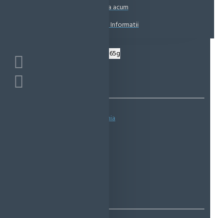
Coșul este gol!
Suna acum
Solicita Informatii
Bazată pe 0 note.
-
Spune-ţi opinia
IN STOC
Cod produs:
EMS0242
EcoMag Store