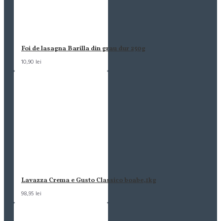
Foi de lasagna Barilla din grau dur 250g
10,90 lei
Lavazza Crema e Gusto Classico boabe,1kg
98,95 lei