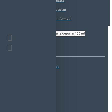
Contact
Coșul este gol!
Suna acum
Solicita Informatii
Bazată pe 0 note.
-
Spune-ţi opinia
IN STOC
Cod produs:
EMS0333
EcoMag Store