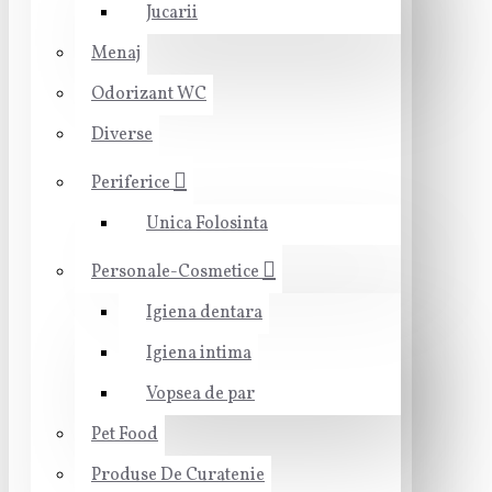
Jucarii
Menaj
Odorizant WC
Diverse
Periferice
Unica Folosinta
Personale-Cosmetice
Igiena dentara
Igiena intima
Vopsea de par
Pet Food
Produse De Curatenie