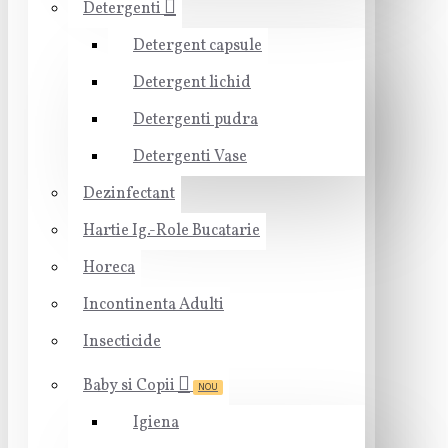
Detergenti
Detergent capsule
Detergent lichid
Detergenti pudra
Detergenti Vase
Dezinfectant
Hartie Ig.-Role Bucatarie
Horeca
Incontinenta Adulti
Insecticide
Baby si Copii
NOU
Igiena