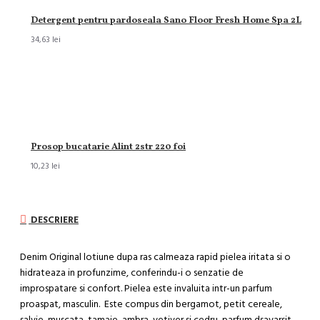
Detergent pentru pardoseala Sano Floor Fresh Home Spa 2L
34,63 lei
Prosop bucatarie Alint 2str 220 foi
10,23 lei
DESCRIERE
Denim Original lotiune dupa ras calmeaza rapid pielea iritata si o
hidrateaza in profunzime, conferindu-i o senzatie de
improspatare si confort. Pielea este invaluita intr-un parfum
proaspat, masculin. Este compus din bergamot, petit cereale,
salvie, muscata, tamaie, ambra, vetiver si cedru, parfum dsavarsit