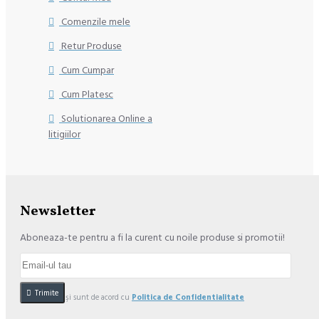
Comenzile mele
Retur Produse
Cum Cumpar
Cum Platesc
Solutionarea Online a
litigiilor
Newsletter
Aboneaza-te pentru a fi la curent cu noile produse si promotii!
Trimite
Am citit şi sunt de acord cu
Politica de Confidentialitate