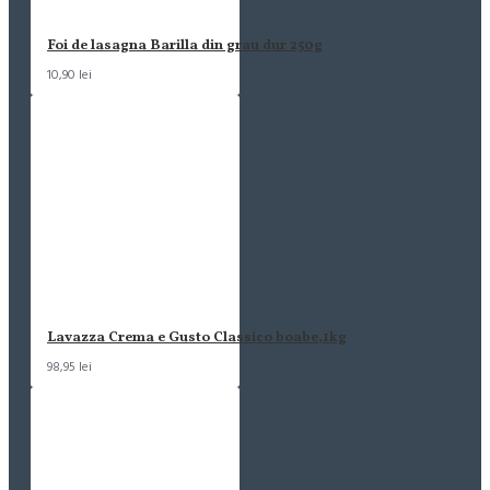
Foi de lasagna Barilla din grau dur 250g
10,90 lei
Lavazza Crema e Gusto Classico boabe,1kg
98,95 lei