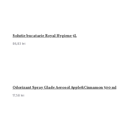
Solutie bucatarie Royal Hygiene 5L
86,83 lei
Odorizant Spray Glade Aerosol Apple&Cinnamon 300 ml
17,58 lei