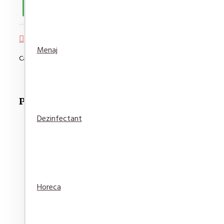
Adaugă in Wishlist
Compară produsul
Menaj
Cantitate minimă de comandat pentru acest produs este de 6
Produse Recomandate
Dezinfectant
Fixativ Taft Power Koffein Mega Strong 250ml
Horeca
18,35 lei
Adaugă
Adaugă in
Compară
în Coş
Wishlist
produsul