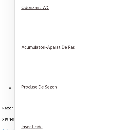
Odorizant WC
Detergent automat Dero Levantica si Iasomie 2in1, 1
Acumulatori-Aparat De Ras
22,90 lei
Adaugă
Adaugă in
Compară
în Coş
Wishlist
produsul
Produse De Sezon
DESCRIERE
RECENZII
PLATA SI LIVRARE
Rexona Men Sport Spray Defence150ml
SPUNE-ŢI OPINIA
Insecticide