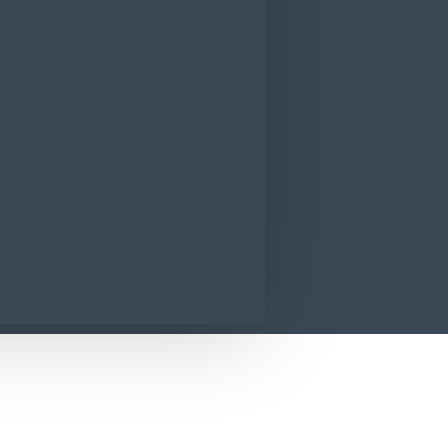
Antiperspirant Rexona Men Sport Spray D
CONTACT
SUNA ACUM
SOLICITA INFORMATII
 Men Sport Spray