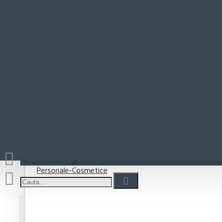
Paste-Sos Paste
Deodorant 
Rio Mare
Coșul este gol!
Detergenti
Detergent capsule
Detergent lichid
Detergenti pudra
Detergenti Vase
Personale-Cosmetice
Deodorant Antiperspirant Rexona