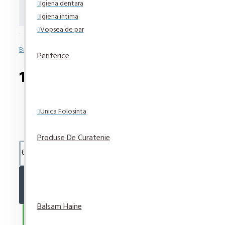
Igiena dentara
Defence150ml
Igiena intima
Vopsea de par
Bazată pe 0 note.
-
Spune-ţi opinia
Periferice
10,95 lei
Unica Folosinta
Produse De Curatenie
ADAUGĂ ÎN COŞ
Balsam Haine
CUMPARA ACUM