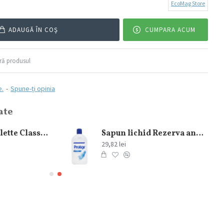
EcoMag Store
ADAUGĂ ÎN COŞ
CUMPARA ACUM
ă produsul
e.
-
Spune-ţi opinia
ate
Gel de Ras Gillette Classic Original 200 ml
Sapun lichid Rezerva antibacterial Protex Fresh 700 ml
29,82 lei