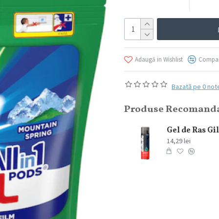
Adaugă in Wishlist
Compar
Bazată pe 0 not
Produse Recomand
Elmiplant Spary cu protectie solara Sun Sensitive SPF 50+ 200 ml
76,84 lei
14,29 lei