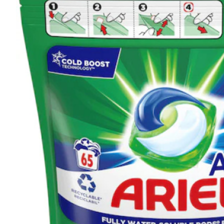
Detergent pardoseala Asevi Roz 1L
15,94 lei