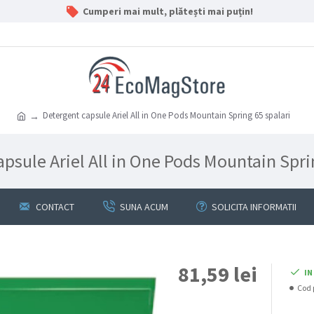
Cumperi mai mult, plătești mai puțin!
Detergent capsule Ariel All in One Pods Mountain Spring 65 spalari
psule Ariel All in One Pods Mountain Spri
CONTACT
SUNA ACUM
SOLICITA INFORMATII
81,59 lei
IN
Cod 