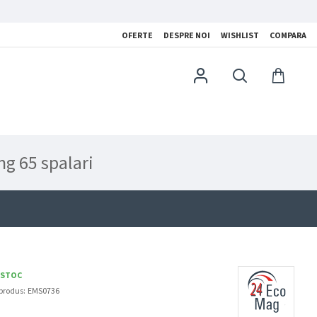
OFERTE
DESPRE NOI
WISHLIST
COMPARA
ng 65 spalari
 STOC
produs:
EMS0736