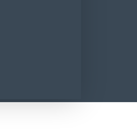
ergent capsule Dero Trio Lavanda 29 cap
CONTACT
SUNA ACUM
SOLICITA INFORMATII
vanda 29 capsule