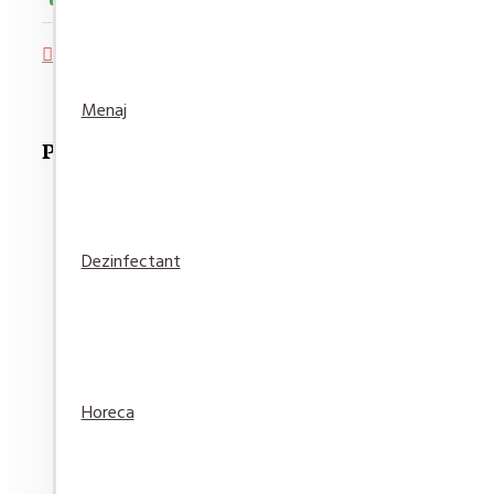
Adaugă in Wishlist
Compară produsul
Menaj
Produse Recomandate
Dezinfectant
Detergent pardoseala Asevi Roz 1L
15,94 lei
Adaugă
Adaugă in
Compară
Horeca
în Coş
Wishlist
produsul