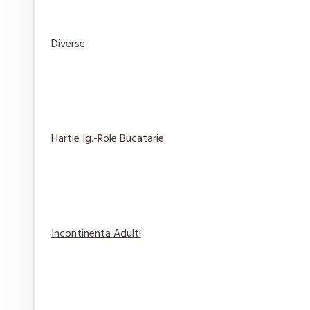
Diverse
Elmiplant Spary cu protectie solara Sun Sensitive
76,84 lei
Adaugă
Adaugă in
Compară
în Coş
Wishlist
produsul
Hartie Ig.-Role Bucatarie
Gel de Ras Gillette Classic Original 200 ml
14,29 lei
Incontinenta Adulti
Adaugă
Adaugă in
Compară
în Coş
Wishlist
produsul