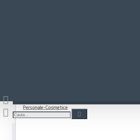
Paste-Sos Paste
Det
Rio Mare
Coșul este gol!
Detergenti
Detergent capsule
Detergent lichid
Detergenti pudra
Detergenti Vase
Personale-Cosmetice
Detergent capsule Dero Trio La