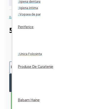
Igiena dentara
Igiena intima
Vopsea de par
Bazată pe 0 note.
-
Spune-ţi opinia
Periferice
57,55 lei
Unica Folosinta
Produse De Curatenie
ADAUGĂ ÎN COŞ
CUMPARA ACUM
Balsam Haine