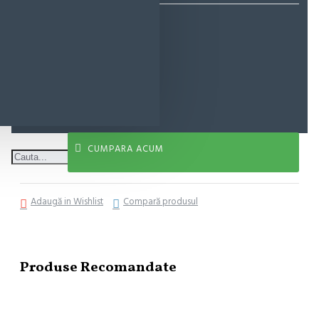
11,73 lei
ADAUGĂ ÎN COŞ
CUMPARA ACUM
Adaugă in Wishlist
Compară produsul
Produse Recomandate