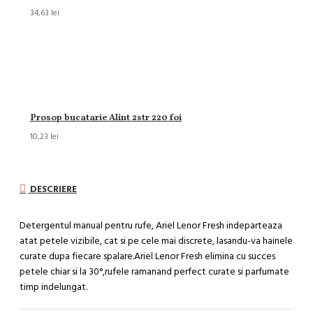
34,63 lei
Prosop bucatarie Alint 2str 220 foi
10,23 lei
DESCRIERE
Detergentul manual pentru rufe, Ariel Lenor Fresh indeparteaza
atat petele vizibile, cat si pe cele mai discrete, lasandu-va hainele
curate dupa fiecare spalare.Ariel Lenor Fresh elimina cu succes
petele chiar si la 30°,rufele ramanand perfect curate si parfumate
timp indelungat.