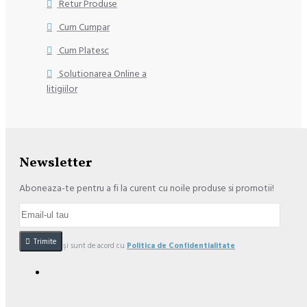
Retur Produse
Cum Cumpar
Cum Platesc
Solutionarea Online a
litigiilor
Newsletter
Aboneaza-te pentru a fi la curent cu noile produse si promotii!
Trimite
Am citit şi sunt de acord cu
Politica de Confidentialitate