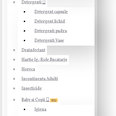
Detergenti
Detergent capsule
Detergent lichid
Detergenti pudra
Detergenti Vase
Dezinfectant
Hartie Ig.-Role Bucatarie
Horeca
Incontinenta Adulti
Insecticide
Baby si Copii
NOU
Igiena