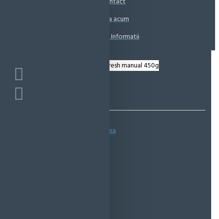
Contact
Coșul este gol!
Suna acum
Solicita Informatii
Bazată pe 0 note.
-
Spune-ţi opinia
IN STOC
Cod produs:
EMS0113
EcoMag Store