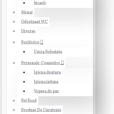
Jucarii
Menaj
Odorizant WC
Diverse
Periferice
Unica Folosinta
Personale-Cosmetice
Igiena dentara
Igiena intima
Vopsea de par
Pet Food
Produse De Curatenie