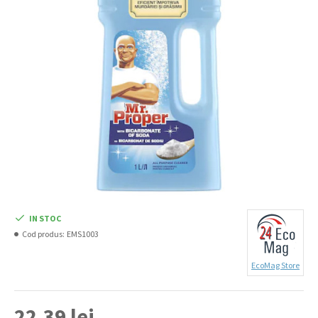
IN STOC
Cod produs:
EMS1003
EcoMag Store
22,39 lei