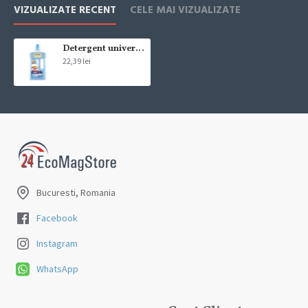
Livrarea comenzii la adresa indicata de dvs. si este asigurata de
VIZUALIZATE RECENT
CELE MAI VIZUALIZATE
compania de curierat, care va livreaza comanda în decursul a 24-48
ore din momentul confirmarii comenzii, daca aceasta a fost plasata
pana in ora 12:00 de luni pana vineri. In cazul in care comanda a fost
Detergent universal Mr. Proper cu bicarbonat 1 L
22,39 lei
facuta dupa ora 12:00, sambata sau duminica ne angajam sa
trimitem comanda in prima zi lucratoare.
Exista totusi posibilitatea, destul de rar, sa nu reusim sa iti trimitem
produsul in termenul stabilit daca acesta nu este in stoc la furnizor.
Vei fi instiintat si ti se va oferi un produs ca alternativa sau un
termen aproximativ de livrare, in functie de urgenta ta
In cazul aparitiei unor intarzieri, vei fi instiintat prin email.
Bucuresti, Romania
Produsele sunt livrate la adresa specificata de tine ca adresa de
livrare in momentul plasarii comenzii.
Facebook
Instagram
WhatsApp