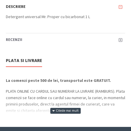
DESCRIERE
Detergent universal Mr. Proper cu bicarbonat 1 L
RECENZII
PLATA SI LIVRARE
La comenzi peste 500 de lei, transportul este GRATUIT.
PLATA ONLINE CU CARDUL SAU NUMERAR LA LIVRARE (RAMBURS). Plata
comenzii se face online cu cardul sau numerar, la curier, in momentul
primirii produselor, direct la agentul firmei de curierat, care va
emite si chitanta aferenta incasarii.
Cum se face livrarea produselor: