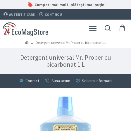
Cumperi mai mult, plătești mai puțin!
AUTENTIFICARE
CONT NOU
Detergent universal Mr. Proper cu bicarbonat 1 L
Detergent universal Mr. Proper cu
bicarbonat 1 L
Contact
Suna acum
Solicita Informatii