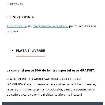
RECENZII
SPUNE-ŢI OPINIA
Autentifică-te
sau
Înregistrează un cont nou
pentru a putea scie
o opinie
PLATA SI LIVRARE
La comenzi peste 500 de lei, transportul este GRATUIT.
PLATA ONLINE CU CARDUL SAU NUMERAR LA LIVRARE
(RAMBURS). Plata comenzii se face online cu cardul sau numerar,
la curier, in momentul primirii produselor, direct la agentul firmei
de curierat, care va emite si chitanta aferenta incasarii.
Cum se face livrarea produselor: