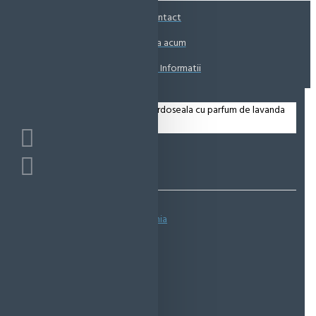
Coșul este gol!
Contact
Suna acum
Solicita Informatii
Bazată pe 0 note.
-
Spune-ţi opinia
IN STOC
Cod produs:
EMS1005