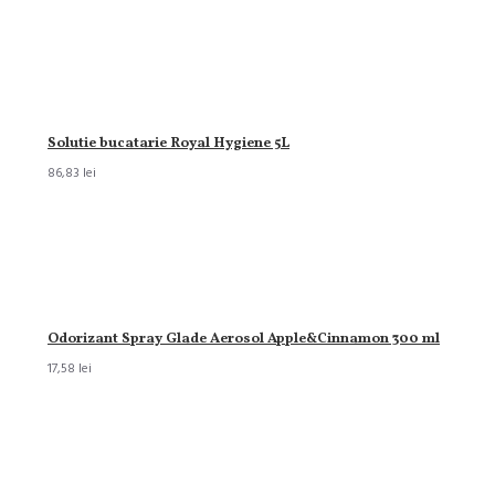
Solutie bucatarie Royal Hygiene 5L
86,83 lei
Odorizant Spray Glade Aerosol Apple&Cinnamon 300 ml
17,58 lei