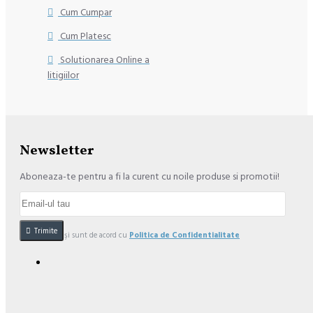
Cum Cumpar
Cum Platesc
Solutionarea Online a
litigiilor
Newsletter
Aboneaza-te pentru a fi la curent cu noile produse si promotii!
Trimite
Am citit şi sunt de acord cu
Politica de Confidentialitate