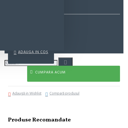
EcoMag Store
38,10 lei
ADAUGĂ ÎN COŞ
CUMPARA ACUM
Adaugă in Wishlist
Compară produsul
Produse Recomandate