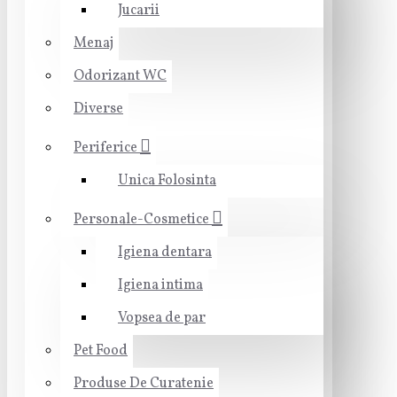
Jucarii
Menaj
Odorizant WC
Diverse
Periferice
Unica Folosinta
Personale-Cosmetice
Igiena dentara
Igiena intima
Vopsea de par
Pet Food
Produse De Curatenie