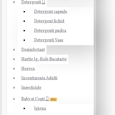
Detergenti
Detergent capsule
Detergent lichid
Detergenti pudra
Detergenti Vase
Dezinfectant
Hartie Ig.-Role Bucatarie
Horeca
Incontinenta Adulti
Insecticide
Baby si Copii
NOU
Igiena