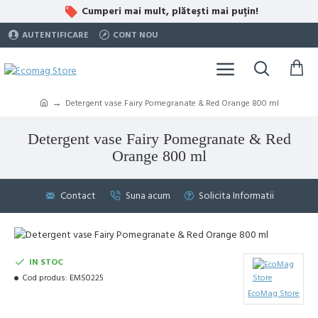
Cumperi mai mult, plătești mai puțin!
AUTENTIFICARE
CONT NOU
Detergent vase Fairy Pomegranate & Red Orange 800 ml
Detergent vase Fairy Pomegranate & Red
Orange 800 ml
Contact
Suna acum
Solicita Informatii
IN STOC
Cod produs:
EMS0225
EcoMag Store