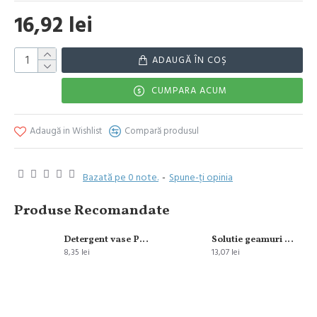
16,92 lei
ADAUGĂ ÎN COŞ
CUMPARA ACUM
Adaugă in Wishlist
Compară produsul
Bazată pe 0 note.
-
Spune-ţi opinia
Produse Recomandate
Detergent vase Pur Power 5 Orange&Grapefruit 450 ml
Solutie geamuri Ajax Multi Action 500 ml
8,35 lei
13,07 lei