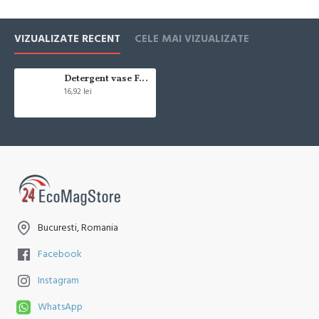
Cum se face livrarea produselor:
Livrarea comenzii la adresa indicata de dvs. si este asigurata de
VIZUALIZATE RECENT
CELE MAI VIZUALIZATE
compania de curierat, care va livreaza comanda în decursul a 24-48
ore din momentul confirmarii comenzii, daca aceasta a fost plasata
pana in ora 12:00 de luni pana vineri. In cazul in care comanda a fost
Detergent vase Fairy Pomegranate & Red Orange 800 ml
16,92 lei
facuta dupa ora 12:00, sambata sau duminica ne angajam sa trimitem
comanda in prima zi lucratoare.
Exista totusi posibilitatea, destul de rar, sa nu reusim sa iti trimitem
produsul in termenul stabilit daca acesta nu este in stoc la furnizor.
Vei fi instiintat si ti se va oferi un produs ca alternativa sau un termen
aproximativ de livrare, in functie de urgenta ta
In cazul aparitiei unor intarzieri, vei fi instiintat prin email.
Bucuresti, Romania
Produsele sunt livrate la adresa specificata de tine ca adresa de
livrare in momentul plasarii comenzii.
Facebook
Instagram
WhatsApp