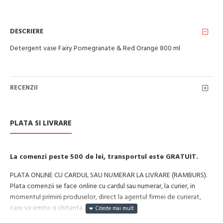
DESCRIERE
Detergent vase Fairy Pomegranate & Red Orange 800 ml
RECENZII
PLATA SI LIVRARE
La comenzi peste 500 de lei, transportul este GRATUIT.
PLATA ONLINE CU CARDUL SAU NUMERAR LA LIVRARE (RAMBURS).
Plata comenzii se face online cu cardul sau numerar, la curier, in
momentul primirii produselor, direct la agentul firmei de curierat,
care va emite si chitanta aferenta incasarii.