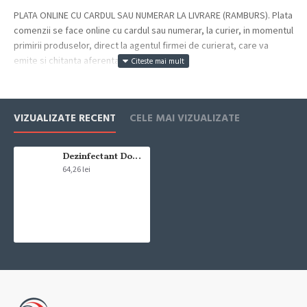
PLATA ONLINE CU CARDUL SAU NUMERAR LA LIVRARE (RAMBURS). Plata
comenzii se face online cu cardul sau numerar, la curier, in momentul
primirii produselor, direct la agentul firmei de curierat, care va
emite si chitanta aferenta incasarii.
Cum se face livrarea produselor:
Livrarea comenzii la adresa indicata de dvs. si este asigurata de
VIZUALIZATE RECENT
CELE MAI VIZUALIZATE
compania de curierat, care va livreaza comanda în decursul a 24-48
ore din momentul confirmarii comenzii, daca aceasta a fost plasata
pana in ora 12:00 de luni pana vineri. In cazul in care comanda a fost
Dezinfectant Domestos Profesional Citrice 5 L
64,26 lei
facuta dupa ora 12:00, sambata sau duminica ne angajam sa
trimitem comanda in prima zi lucratoare.
Exista totusi posibilitatea, destul de rar, sa nu reusim sa iti trimitem
produsul in termenul stabilit daca acesta nu este in stoc la furnizor.
Vei fi instiintat si ti se va oferi un produs ca alternativa sau un
termen aproximativ de livrare, in functie de urgenta ta
In cazul aparitiei unor intarzieri, vei fi instiintat prin email.