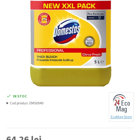
IN STOC
Cod produs:
EMS0040
EcoMag Store
64,26 lei