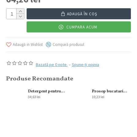
ADAUGĂ ÎN COŞ
CUMPARA ACUM
Adaugă in Wishlist
Compară produsul
Bazată pe 0 note.
-
Spune-ţi opinia
Produse Recomandate
300 ml
Detergent pentru pardoseala Sano Floor Fresh Home Spa 2L
Prosop bucatarie Alint 2str 220 foi
34,63 lei
10,23 lei