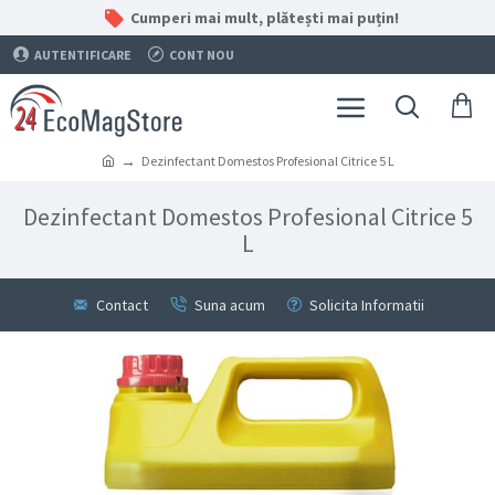
Cumperi mai mult, plătești mai puțin!
AUTENTIFICARE
CONT NOU
Dezinfectant Domestos Profesional Citrice 5 L
Dezinfectant Domestos Profesional Citrice 5
L
Contact
Suna acum
Solicita Informatii