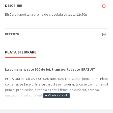
DESCRIERE
Eti Dare napolitana crema de ciocolata cu lapte 12x50g
RECENZII
PLATA SI LIVRARE
La comenzi peste 500 de lei, transportul este GRATUIT.
PLATA ONLINE CU CARDUL SAU NUMERAR LA LIVRARE (RAMBURS). Plata
comenzii se face online cu cardul sau numerar, la curier, in momentul
primirii produselor, direct la agentul firmei de curierat, care va
emite si chitanta aferenta incasarii.
Cum se face livrarea produselor: