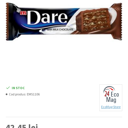
IN STOC
Cod produs:
EMS1106
EcoMag Store
42,45 lei