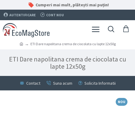
Cumperi mai mult, plătești mai puțin!
AUTENTIFICARE
CONT NOU
ETI Dare napolitana crema de ciocolata cu lapte 12x50g
ETI Dare napolitana crema de ciocolata cu
lapte 12x50g
Contact
Suna acum
Solicita Informatii
NOU