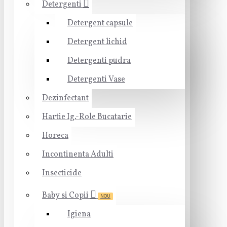
Detergenti
Detergent capsule
Detergent lichid
Detergenti pudra
Detergenti Vase
Dezinfectant
Hartie Ig.-Role Bucatarie
Horeca
Incontinenta Adulti
Insecticide
Baby si Copii
NOU
Igiena