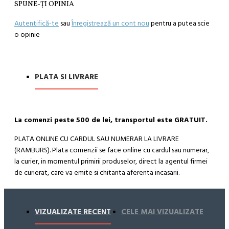
SPUNE-ŢI OPINIA
Autentifică-te
sau
Înregistrează un cont nou
pentru a putea scie
o opinie
PLATA SI LIVRARE
La comenzi peste 500 de lei, transportul este GRATUIT.
PLATA ONLINE CU CARDUL SAU NUMERAR LA LIVRARE
(RAMBURS). Plata comenzii se face online cu cardul sau numerar,
la curier, in momentul primirii produselor, direct la agentul firmei
de curierat, care va emite si chitanta aferenta incasarii.
Cum se face livrarea produselor:
Livrarea comenzii la adresa indicata de dvs. si este asigurata de
VIZUALIZATE RECENT
CELE MAI VIZUALIZATE
compania de curierat, care va livreaza comanda în decursul a 24-