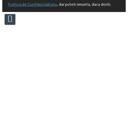
Politica de Confidentialitate
, dar puteti renunta, daca doriti.