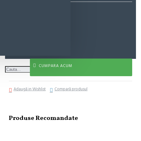
55,94 lei
ADAUGĂ ÎN COŞ
CUMPARA ACUM
Adaugă in Wishlist
Compară produsul
Produse Recomandate