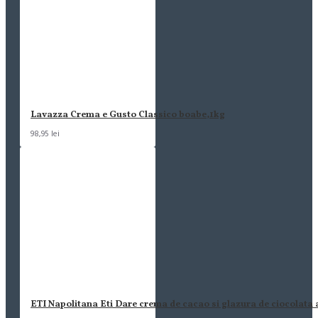
Lavazza Crema e Gusto Classico boabe,1kg
98,95 lei
ETI Napolitana Eti Dare crema de cacao si glazura de ciocolata