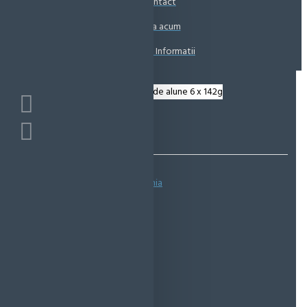
Contact
Coșul este gol!
Suna acum
Solicita Informatii
Bazată pe 0 note.
-
Spune-ţi opinia
IN STOC
Cod produs:
EMS0201
EcoMag Store