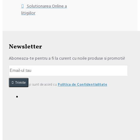
Solutionarea Online a
litigiilor
Newsletter
Aboneaza-te pentru a fi la curent cu noile produse si promotii!
Trimite
Am citit şi sunt de acord cu
Politica de Confidentialitate