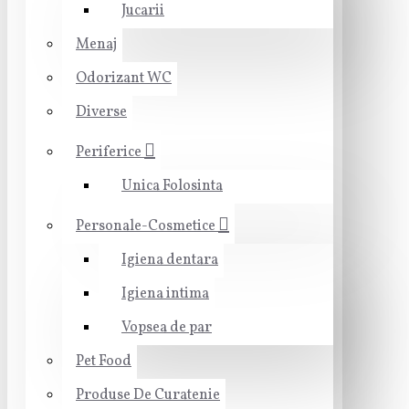
Jucarii
Menaj
Odorizant WC
Diverse
Periferice
Unica Folosinta
Personale-Cosmetice
Igiena dentara
Igiena intima
Vopsea de par
Pet Food
Produse De Curatenie