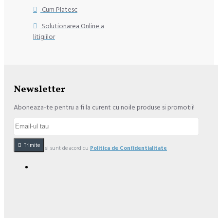
Cum Platesc
Solutionarea Online a
litigiilor
Newsletter
Aboneaza-te pentru a fi la curent cu noile produse si promotii!
Trimite
Am citit şi sunt de acord cu
Politica de Confidentialitate