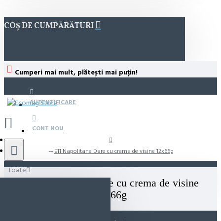
COȘ DE CUMPĂRĂTURI
Cumperi mai mult, plătești mai puțin!
AUTENTIFICARE
CONT NOU
ETI Napolitane Dare cu crema de visine 12x66g
Toate
ETI Napolitane Dare cu crema de visine
12x66g