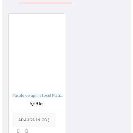
48 ore din momentul confirmarii comenzii, daca aceasta a fost
plasata pana in ora 12:00 de luni pana vineri. In cazul in care
comanda a fost facuta dupa ora 12:00, sambata sau duminica ne
angajam sa trimitem comanda in prima zi lucratoare.
Exista totusi posibilitatea, destul de rar, sa nu reusim sa iti
trimitem produsul in termenul stabilit daca acesta nu este in stoc
la furnizor. Vei fi instiintat si ti se va oferi un produs ca alternativa
sau un termen aproximativ de livrare, in functie de urgenta ta
In cazul aparitiei unor intarzieri, vei fi instiintat prin email.
Produsele sunt livrate la adresa specificata de tine ca adresa de
livrare in momentul plasarii comenzii.
Pastile de aprins focul Platinum Fire 48 buc
5,69 lei
ADAUGĂ ÎN COŞ