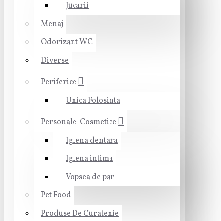
Jucarii
Menaj
Odorizant WC
Diverse
Periferice
Unica Folosinta
Personale-Cosmetice
Igiena dentara
Igiena intima
Vopsea de par
Pet Food
Produse De Curatenie