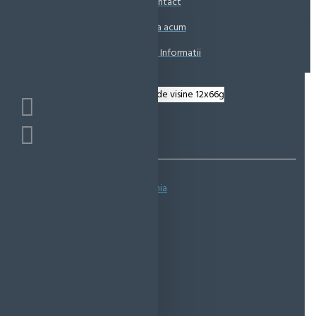
Contact
Coșul este gol!
Suna acum
Solicita Informatii
Bazată pe 0 note.
-
Spune-ţi opinia
IN STOC
Cod produs:
EMS0202
EcoMag Store