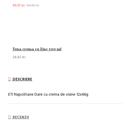
88,97 lei
104,48 lei
Tena crema cu Zinc 100 ml
28,82 lei
DESCRIERE
ETI Napolitane Dare cu crema de visine 12x66g
RECENZII