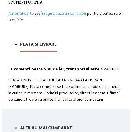
SPUNE-ŢI OPINIA
Autentifică-te
sau
Înregistrează un cont nou
pentru a putea scie
o opinie
PLATA SI LIVRARE
La comenzi peste 500 de lei, transportul este GRATUIT.
PLATA ONLINE CU CARDUL SAU NUMERAR LA LIVRARE
(RAMBURS). Plata comenzii se face online cu cardul sau numerar,
la curier, in momentul primirii produselor, direct la agentul firmei
de curierat, care va emite si chitanta aferenta incasarii.
Cum se face livrarea produselor:
Livrarea comenzii la adresa indicata de dvs. si este asigurata de
compania de curierat, care va livreaza comanda în decursul a 24-
ALTII AU MAI CUMPARAT