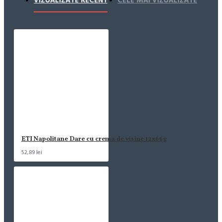
VIZUALIZATE RECENT
CELE MAI VIZUALIZATE
ETI Napolitane Dare cu crema de visine 12x66g
52,89 lei