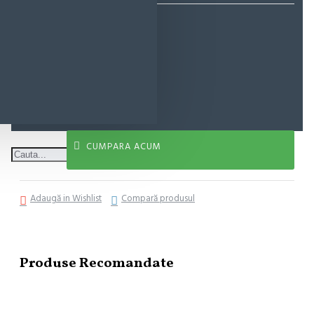
52,89 lei
ADAUGĂ ÎN COŞ
CUMPARA ACUM
Adaugă in Wishlist
Compară produsul
Produse Recomandate