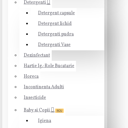
Detergenti
Detergent capsule
Detergent lichid
Detergenti pudra
Detergenti Vase
Dezinfectant
Hartie Ig.-Role Bucatarie
Horeca
Incontinenta Adulti
Insecticide
Baby si Copii
NOU
Igiena