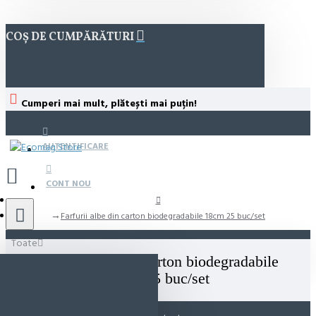
COȘ DE CUMPĂRĂTURI
Cumperi mai mult, plătești mai puțin!
AUTENTIFICARE
CONT NOU
Farfurii albe din carton biodegradabile 18cm 25 buc/set
Toate
Farfurii albe din carton biodegradabile
18cm 25 buc/set