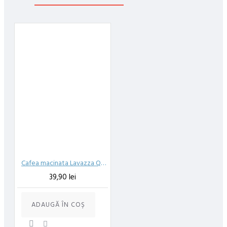
48 ore din momentul confirmarii comenzii, daca aceasta a fost
plasata pana in ora 12:00 de luni pana vineri. In cazul in care
comanda a fost facuta dupa ora 12:00, sambata sau duminica ne
angajam sa trimitem comanda in prima zi lucratoare.
Exista totusi posibilitatea, destul de rar, sa nu reusim sa iti
trimitem produsul in termenul stabilit daca acesta nu este in stoc
la furnizor. Vei fi instiintat si ti se va oferi un produs ca alternativa
sau un termen aproximativ de livrare, in functie de urgenta ta
In cazul aparitiei unor intarzieri, vei fi instiintat prin email.
Produsele sunt livrate la adresa specificata de tine ca adresa de
livrare in momentul plasarii comenzii.
Cafea macinata Lavazza Qualita Oro 250 gr
39,90 lei
ADAUGĂ ÎN COŞ