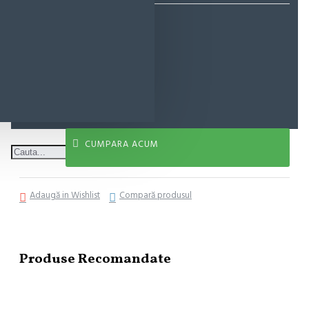
15,72 lei
ADAUGĂ ÎN COŞ
CUMPARA ACUM
Adaugă in Wishlist
Compară produsul
Produse Recomandate