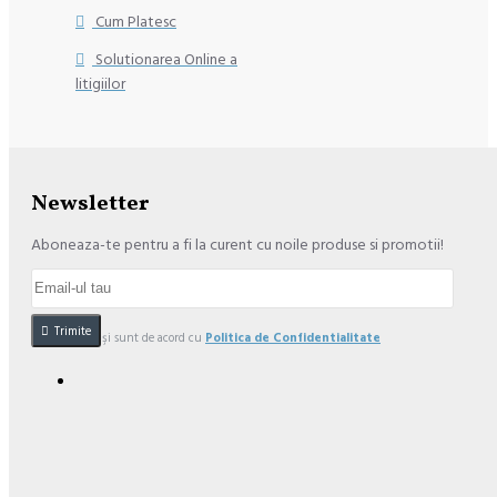
Cum Platesc
Solutionarea Online a
litigiilor
Newsletter
Aboneaza-te pentru a fi la curent cu noile produse si promotii!
Trimite
Am citit şi sunt de acord cu
Politica de Confidentialitate