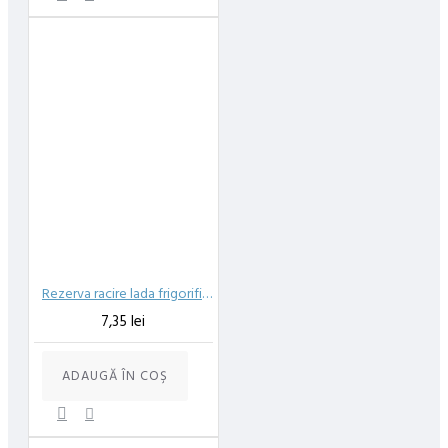
Rezerva racire lada frigorifica 8 ore Enger 350gr
7,35 lei
ADAUGĂ ÎN COŞ