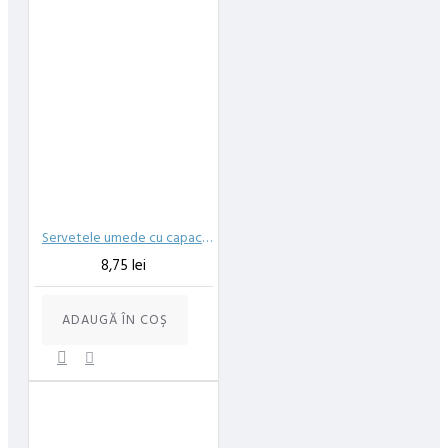
Servetele umede cu capac Doctor Wipe’s Neutro Baby 72 bucati
8,75 lei
ADAUGĂ ÎN COŞ