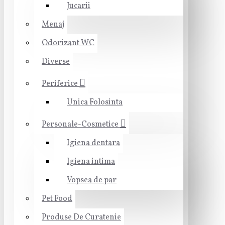
Jucarii
Menaj
Odorizant WC
Diverse
Periferice
Unica Folosinta
Personale-Cosmetice
Igiena dentara
Igiena intima
Vopsea de par
Pet Food
Produse De Curatenie