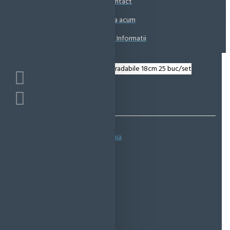
Contact
Coșul este gol!
Suna acum
Solicita Informatii
Bazată pe 0 note.
-
Spune-ţi opinia
IN STOC
Cod produs:
EMS0922
EcoMag Store