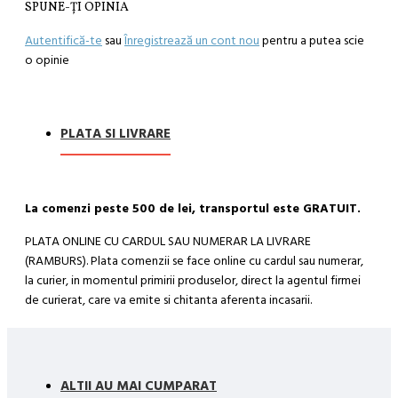
SPUNE-ŢI OPINIA
Autentifică-te
sau
Înregistrează un cont nou
pentru a putea scie
o opinie
PLATA SI LIVRARE
La comenzi peste 500 de lei, transportul este GRATUIT.
PLATA ONLINE CU CARDUL SAU NUMERAR LA LIVRARE
(RAMBURS). Plata comenzii se face online cu cardul sau numerar,
la curier, in momentul primirii produselor, direct la agentul firmei
de curierat, care va emite si chitanta aferenta incasarii.
Cum se face livrarea produselor:
Livrarea comenzii la adresa indicata de dvs. si este asigurata de
compania de curierat, care va livreaza comanda în decursul a 24-
ALTII AU MAI CUMPARAT