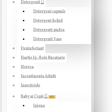
Detergenti
Detergent capsule
Detergent lichid
Detergenti pudra
Detergenti Vase
Dezinfectant
Hartie Ig.-Role Bucatarie
Horeca
Incontinenta Adulti
Insecticide
Baby si Copii
NOU
Igiena