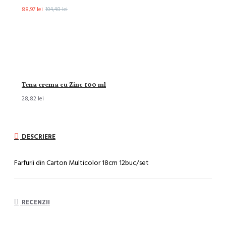
88,97 lei
104,48 lei
Tena crema cu Zinc 100 ml
28,82 lei
DESCRIERE
Farfurii din Carton Multicolor 18cm 12buc/set
RECENZII