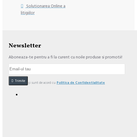
Solutionarea Online a
litigiilor
Newsletter
Aboneaza-te pentru a fi la curent cu noile produse si promotii!
Trimite
Am citit şi sunt de acord cu
Politica de Confidentialitate