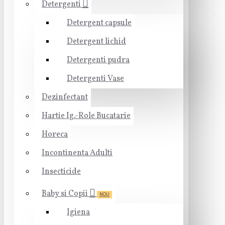
Detergenti
Detergent capsule
Detergent lichid
Detergenti pudra
Detergenti Vase
Dezinfectant
Hartie Ig.-Role Bucatarie
Horeca
Incontinenta Adulti
Insecticide
Baby si Copii
NOU
Igiena