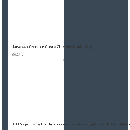
Lavazza Crema e Gusto Classico boabe,1kg
98,95 lei
ETI Napolitana Eti Dare crema de cacao si glazura de ciocolata