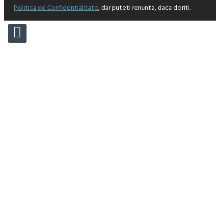
Politica de Confidentialitate
, dar puteti renunta, daca doriti.