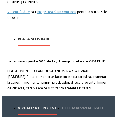
SPUNE-ŢI OPINIA
Autentifică-te
sau
Înregistrează un cont nou
pentru a putea scie
o opinie
PLATA SI LIVRARE
La comenzi peste 500 de lei, transportul este GRATUIT.
PLATA ONLINE CU CARDUL SAU NUMERAR LA LIVRARE
(RAMBURS). Plata comenzii se face online cu cardul sau numerar,
la curier, in momentul primirii produselor, direct la agentul firmei
de curierat, care va emite si chitanta aferenta incasarii.
Cum se face livrarea produselor:
Livrarea comenzii la adresa indicata de dvs. si este asigurata de
VIZUALIZATE RECENT
CELE MAI VIZUALIZATE
compania de curierat, care va livreaza comanda în decursul a 24-