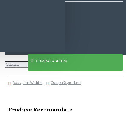
8,49 lei
ADAUGĂ ÎN COŞ
CUMPARA ACUM
Adaugă in Wishlist
Compară produsul
Produse Recomandate