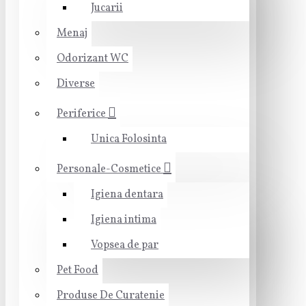
Jucarii
Menaj
Odorizant WC
Diverse
Periferice
Unica Folosinta
Personale-Cosmetice
Igiena dentara
Igiena intima
Vopsea de par
Pet Food
Produse De Curatenie