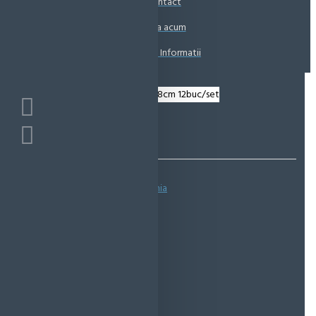
Contact
Coșul este gol!
Suna acum
Solicita Informatii
Bazată pe 0 note.
-
Spune-ţi opinia
IN STOC
Cod produs:
EMS0923
EcoMag Store