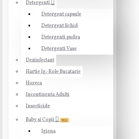
Detergenti
Detergent capsule
Detergent lichid
Detergenti pudra
Detergenti Vase
Dezinfectant
Hartie Ig.-Role Bucatarie
Horeca
Incontinenta Adulti
Insecticide
Baby si Copii
NOU
Igiena