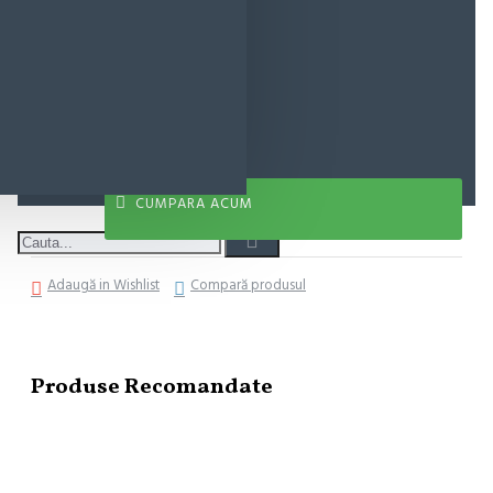
33,35 lei
ADAUGĂ ÎN COŞ
CUMPARA ACUM
Adaugă in Wishlist
Compară produsul
Produse Recomandate