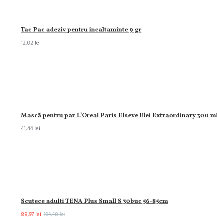
Tac Pac adeziv pentru incaltaminte 9 gr
12,02 lei
Mască pentru par L’Oreal Paris Elseve Ulei Extraordinary 300 m
41,44 lei
Scutece adulti TENA Plus Small S 30buc 56-85cm
88,97 lei
104,48 lei