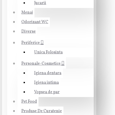
Jucarii
Menaj
Odorizant WC
Diverse
Periferice
Unica Folosinta
Personale-Cosmetice
Igiena dentara
Igiena intima
Vopsea de par
Pet Food
Produse De Curatenie