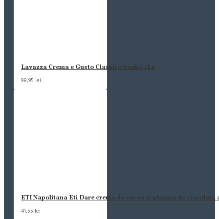
Lavazza Crema e Gusto Classico boabe,1kg
98,95 lei
ETI Napolitana Eti Dare crema de cacao si glazura de ciocolata
41,55 lei