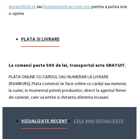
Autentifică-te
sau
Înregistrează un cont nou
pentru a putea scie
o opinie
PLATA SI LIVRARE
La comenzi peste 500 de lei, transportul este GRATUIT.
PLATA ONLINE CU CARDUL SAU NUMERAR LA LIVRARE
(RAMBURS). Plata comenzii se face online cu cardul sau numerar,
la curier, in momentul primirii produselor, direct la agentul firmei
de curierat, care va emite si chitanta aferenta incasarii.
Cum se face livrarea produselor:
Livrarea comenzii la adresa indicata de dvs. si este asigurata de
VIZUALIZATE RECENT
CELE MAI VIZUALIZATE
compania de curierat, care va livreaza comanda în decursul a 24-
48 ore din momentul confirmarii comenzii, daca aceasta a fost