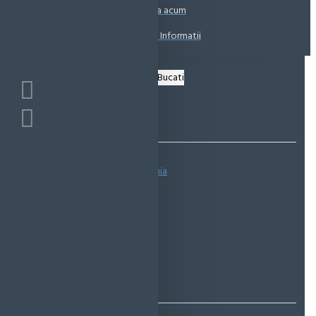
Coșul este gol!
Suna acum
Solicita Informatii
Bazată pe 0 note.
-
Spune-ţi opinia
IN STOC
Cod produs:
EMS0261
EcoMag Store