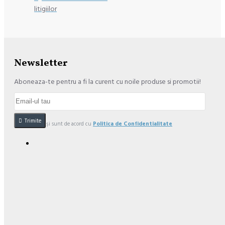
litigiilor
Newsletter
Aboneaza-te pentru a fi la curent cu noile produse si promotii!
Trimite
Am citit şi sunt de acord cu
Politica de Confidentialitate