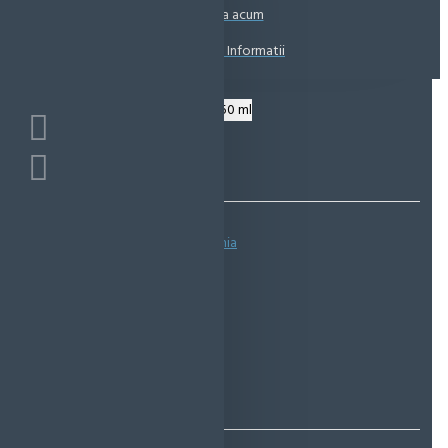
Coșul este gol!
Suna acum
Solicita Informatii
Bazată pe 0 note.
-
Spune-ţi opinia
IN STOC
Cod produs:
EMS0032
EcoMag Store