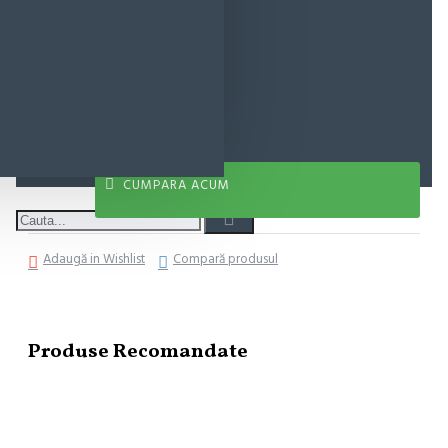
17,04 lei
ADAUGĂ ÎN COŞ
CUMPARA ACUM
Adaugă in Wishlist
Compară produsul
Produse Recomandate