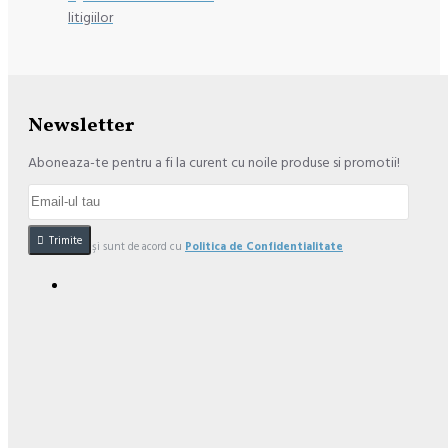
litigiilor
Newsletter
Aboneaza-te pentru a fi la curent cu noile produse si promotii!
Trimite
Am citit şi sunt de acord cu
Politica de Confidentialitate