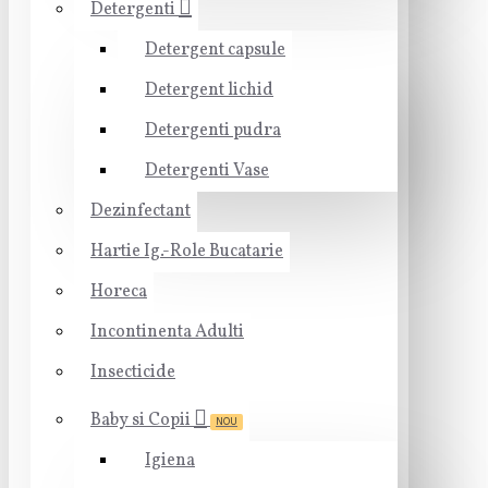
Detergenti
Detergent capsule
Detergent lichid
Detergenti pudra
Detergenti Vase
Dezinfectant
Hartie Ig.-Role Bucatarie
Horeca
Incontinenta Adulti
Insecticide
Baby si Copii
NOU
Igiena