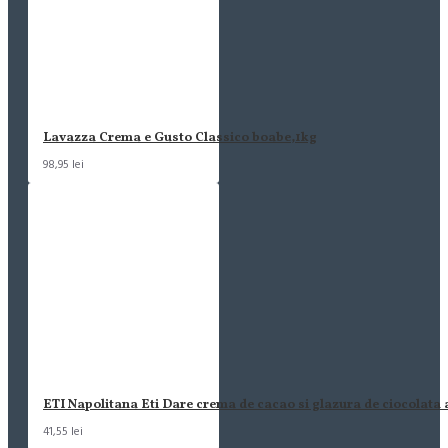
Lavazza Crema e Gusto Classico boabe,1kg
98,95 lei
ETI Napolitana Eti Dare crema de cacao si glazura de ciocolata
41,55 lei