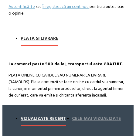
Autentifică-te
sau
Înregistrează un cont nou
pentru a putea scie
o opinie
PLATA SI LIVRARE
La comenzi peste 500 de lei, transportul este GRATUIT.
PLATA ONLINE CU CARDUL SAU NUMERAR LA LIVRARE
(RAMBURS). Plata comenzii se face online cu cardul sau numerar,
la curier, in momentul primirii produselor, direct la agentul firmei
de curierat, care va emite si chitanta aferenta incasarii.
Cum se face livrarea produselor:
Livrarea comenzii la adresa indicata de dvs. si este asigurata de
VIZUALIZATE RECENT
CELE MAI VIZUALIZATE
compania de curierat, care va livreaza comanda în decursul a 24-
48 ore din momentul confirmarii comenzii, daca aceasta a fost