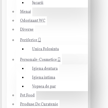
Jucarii
Menaj
Odorizant WC
Diverse
Periferice
Unica Folosinta
Personale-Cosmetice
Igiena dentara
Igiena intima
Vopsea de par
Pet Food
Produse De Curatenie