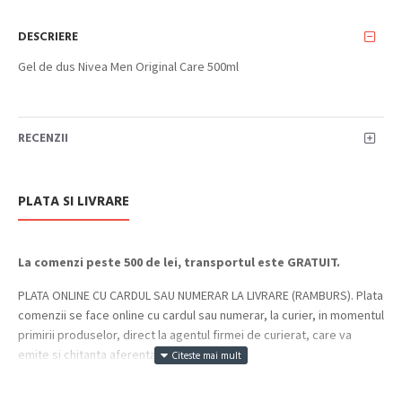
DESCRIERE
Gel de dus Nivea Men Original Care 500ml
RECENZII
PLATA SI LIVRARE
La comenzi peste 500 de lei, transportul este GRATUIT.
PLATA ONLINE CU CARDUL SAU NUMERAR LA LIVRARE (RAMBURS). Plata
comenzii se face online cu cardul sau numerar, la curier, in momentul
primirii produselor, direct la agentul firmei de curierat, care va
emite si chitanta aferenta incasarii.
Cum se face livrarea produselor: