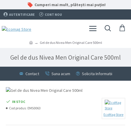
Cumperi mai mult, plătești mai puțin!
AUTENTIFICARE
CONT NOU
Gel de dus Nivea Men Original Care 500ml
Gel de dus Nivea Men Original Care 500ml
Contact
Suna acum
Solicita Informatii
IN STOC
Cod produs:
EMS0063
EcoMag Store