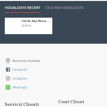
Livrarea comenzii la adresa indicata de dvs. si este asigurata de
VIZUALIZATE RECENT
CELE MAI VIZUALIZATE
compania de curierat, care va livreaza comanda în decursul a 24-48
ore din momentul confirmarii comenzii, daca aceasta a fost plasata
pana in ora 12:00 de luni pana vineri. In cazul in care comanda a fost
Gel de dus Nivea Men Original Care 500ml
20,93 lei
facuta dupa ora 12:00, sambata sau duminica ne angajam sa
trimitem comanda in prima zi lucratoare.
Exista totusi posibilitatea, destul de rar, sa nu reusim sa iti trimitem
produsul in termenul stabilit daca acesta nu este in stoc la furnizor.
Vei fi instiintat si ti se va oferi un produs ca alternativa sau un
termen aproximativ de livrare, in functie de urgenta ta
Bucuresti, Romania
In cazul aparitiei unor intarzieri, vei fi instiintat prin email.
Facebook
Produsele sunt livrate la adresa specificata de tine ca adresa de
Instagram
livrare in momentul plasarii comenzii.
WhatsApp
Cont Client
Servicii Clienti