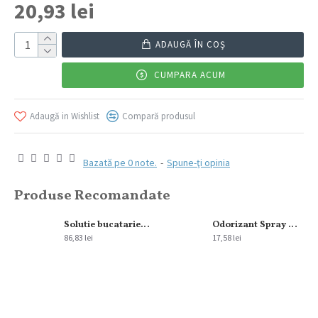
20,93 lei
ADAUGĂ ÎN COŞ
CUMPARA ACUM
Adaugă in Wishlist
Compară produsul
Bazată pe 0 note.
-
Spune-ţi opinia
Produse Recomandate
Solutie bucatarie Royal Hygiene 5L
Odorizant Spray Glade Aerosol Apple&Cinnamon 300 ml
86,83 lei
17,58 lei