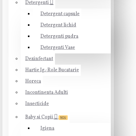
Detergenti
Detergent capsule
Detergent lichid
Detergenti pudra
Detergenti Vase
Dezinfectant
Hartie Ig.-Role Bucatarie
Horeca
Incontinenta Adulti
Insecticide
Baby si Copii
NOU
Igiena