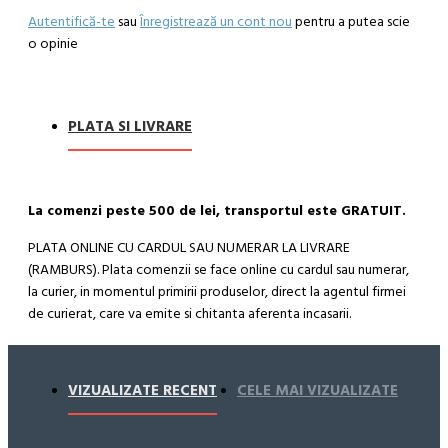
Autentifică-te
sau
Înregistrează un cont nou
pentru a putea scie
o opinie
PLATA SI LIVRARE
La comenzi peste 500 de lei, transportul este GRATUIT.
PLATA ONLINE CU CARDUL SAU NUMERAR LA LIVRARE
(RAMBURS). Plata comenzii se face online cu cardul sau numerar,
la curier, in momentul primirii produselor, direct la agentul firmei
de curierat, care va emite si chitanta aferenta incasarii.
Cum se face livrarea produselor:
Livrarea comenzii la adresa indicata de dvs. si este asigurata de
VIZUALIZATE RECENT
CELE MAI VIZUALIZATE
compania de curierat, care va livreaza comanda în decursul a 24-
48 ore din momentul confirmarii comenzii, daca aceasta a fost