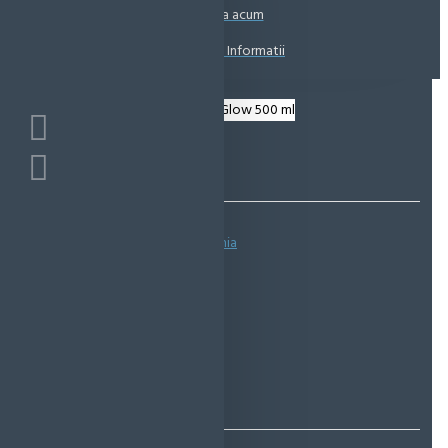
Coșul este gol!
Suna acum
Solicita Informatii
Bazată pe 0 note.
-
Spune-ţi opinia
IN STOC
Cod produs:
EMS0539
EcoMag Store