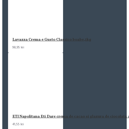
Lavazza Crema e Gusto Classico boabe,1kg
98,95 lei
ETI Napolitana Eti Dare crema de cacao si glazura de ciocolata
41,55 lei