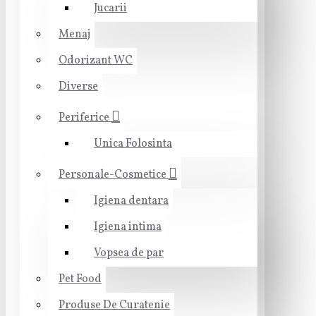
Jucarii
Menaj
Odorizant WC
Diverse
Periferice
Unica Folosinta
Personale-Cosmetice
Igiena dentara
Igiena intima
Vopsea de par
Pet Food
Produse De Curatenie