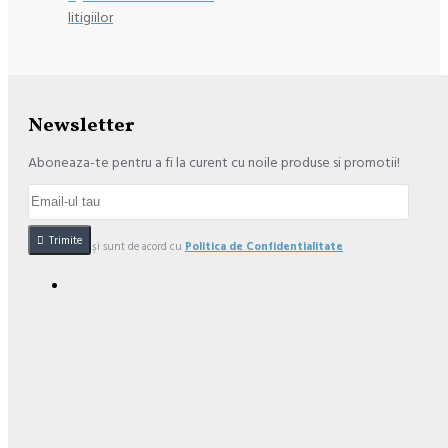
litigiilor
Newsletter
Aboneaza-te pentru a fi la curent cu noile produse si promotii!
Trimite
Am citit şi sunt de acord cu
Politica de Confidentialitate