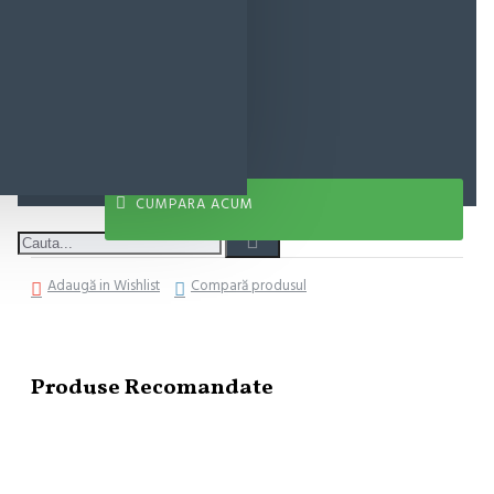
20,93 lei
ADAUGĂ ÎN COŞ
CUMPARA ACUM
Adaugă in Wishlist
Compară produsul
Produse Recomandate