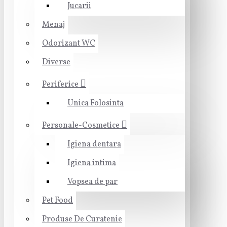
Jucarii
Menaj
Odorizant WC
Diverse
Periferice
Unica Folosinta
Personale-Cosmetice
Igiena dentara
Igiena intima
Vopsea de par
Pet Food
Produse De Curatenie