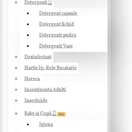
Detergenti
Detergent capsule
Detergent lichid
Detergenti pudra
Detergenti Vase
Dezinfectant
Hartie Ig.-Role Bucatarie
Horeca
Incontinenta Adulti
Insecticide
Baby si Copii
NOU
Igiena