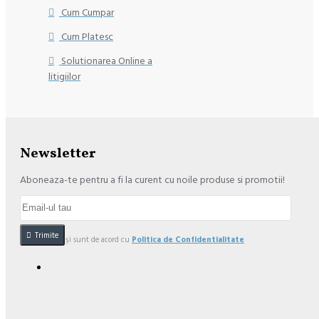
Cum Cumpar
Cum Platesc
Solutionarea Online a
litigiilor
Newsletter
Aboneaza-te pentru a fi la curent cu noile produse si promotii!
Trimite
Am citit şi sunt de acord cu
Politica de Confidentialitate