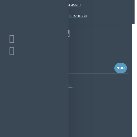
Coșul este gol!
Suna acum
Solicita Informatii
NOU
Bazată pe 0 note.
-
Spune-ţi opinia
IN STOC
Cod produs:
EMS1124
EcoMag Store