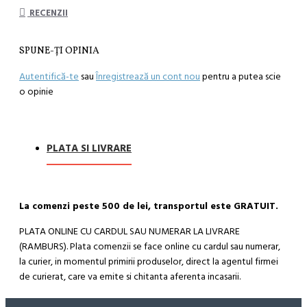
RECENZII
SPUNE-ŢI OPINIA
Autentifică-te
sau
Înregistrează un cont nou
pentru a putea scie
o opinie
PLATA SI LIVRARE
La comenzi peste 500 de lei, transportul este GRATUIT.
PLATA ONLINE CU CARDUL SAU NUMERAR LA LIVRARE
(RAMBURS). Plata comenzii se face online cu cardul sau numerar,
la curier, in momentul primirii produselor, direct la agentul firmei
de curierat, care va emite si chitanta aferenta incasarii.
Cum se face livrarea produselor: