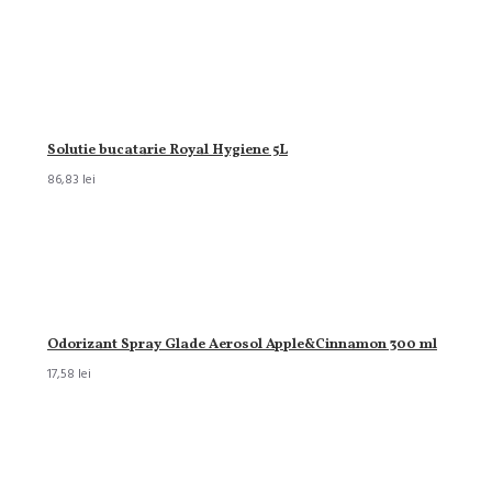
Solutie bucatarie Royal Hygiene 5L
86,83 lei
Odorizant Spray Glade Aerosol Apple&Cinnamon 300 ml
17,58 lei