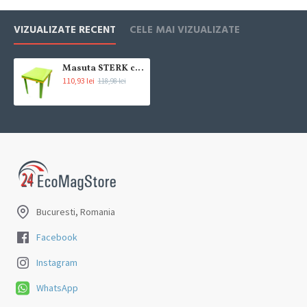
Livrarea comenzii la adresa indicata de dvs. si este asigurata de
VIZUALIZATE RECENT
CELE MAI VIZUALIZATE
compania de curierat, care va livreaza comanda în decursul a 24-48
ore din momentul confirmarii comenzii, daca aceasta a fost plasata
pana in ora 12:00 de luni pana vineri. In cazul in care comanda a fost
Masuta STERK copii cu sertar special verde/galben 60x45x48
110,93 lei
118,98 lei
facuta dupa ora 12:00, sambata sau duminica ne angajam sa
trimitem comanda in prima zi lucratoare.
Exista totusi posibilitatea, destul de rar, sa nu reusim sa iti trimitem
produsul in termenul stabilit daca acesta nu este in stoc la furnizor.
Vei fi instiintat si ti se va oferi un produs ca alternativa sau un
termen aproximativ de livrare, in functie de urgenta ta
In cazul aparitiei unor intarzieri, vei fi instiintat prin email.
Bucuresti, Romania
Produsele sunt livrate la adresa specificata de tine ca adresa de
livrare in momentul plasarii comenzii.
Facebook
Instagram
WhatsApp