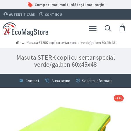
Cumperi mai mult, plătești mai puțin!
AUTENTIFICARE
CONT NOU
Masuta STERK copii cu sertar special verde/galben 60x45x48
Masuta STERK copii cu sertar special
verde/galben 60x45x48
Contact
Suna acum
Solicita Informatii
-7 %