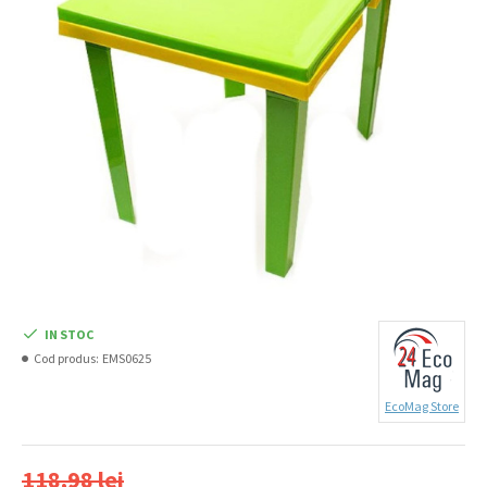
IN STOC
Cod produs:
EMS0625
EcoMag Store
118,98 lei