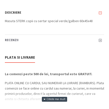
DESCRIERE
Masuta STERK copii cu sertar special verde/galben 60x45x48
RECENZII
PLATA SI LIVRARE
La comenzi peste 500 de lei, transportul este GRATUIT.
PLATA ONLINE CU CARDUL SAU NUMERAR LA LIVRARE (RAMBURS). Plata
comenzii se face online cu cardul sau numerar, la curier, in momentul
primirii produselor, direct la agentul firmei de curierat, care va
emite si chitanta aferenta incasarii.
Cum se face livrarea produselor: