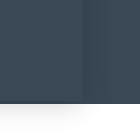
raline de ciocolata cu cireasa intreaga in
CONTACT
SUNA ACUM
SOLICITA INFORMATII
ireasa intreaga in