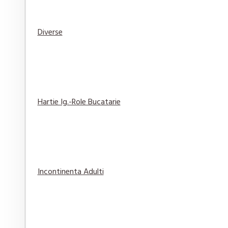
Diverse
Prezervative Love Plus Sensation 3 buc/set
6,49 lei
Adaugă
Adaugă in
Compară
în Coş
Wishlist
produsul
Hartie Ig.-Role Bucatarie
Servetele pentru igiena intima 10 buc
Incontinenta Adulti
11,65 lei
Adaugă
Adaugă in
Compară
în Coş
Wishlist
produsul