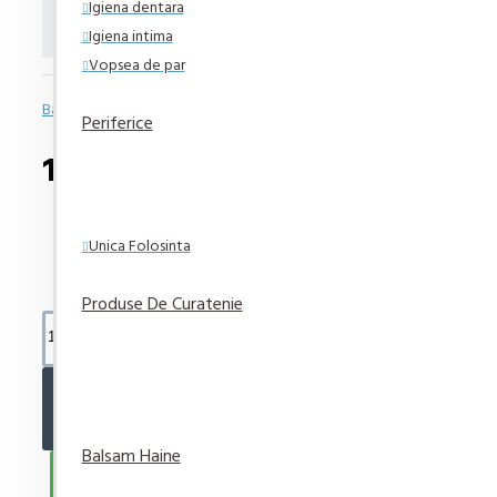
Igiena dentara
lichior T10
Igiena intima
Vopsea de par
Bazată pe 0 note.
-
Spune-ţi opinia
Periferice
17,85 lei
Unica Folosinta
Produse De Curatenie
ADAUGĂ ÎN COŞ
Balsam Haine
CUMPARA ACUM