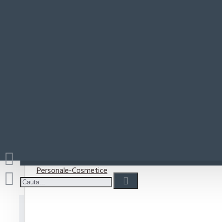
Paste-Sos Paste
Mon Cheri P
Rio Mare
Coșul este gol!
Detergenti
Detergent capsule
Detergent lichid
Detergenti pudra
Detergenti Vase
Personale-Cosmetice
Mon Cheri Praline de ciocolata cu c