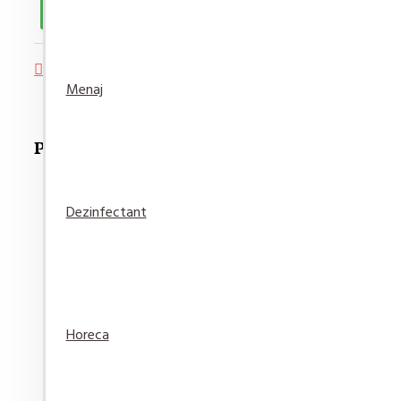
Adaugă in Wishlist
Compară produsul
Menaj
Produse Recomandate
Dezinfectant
Pufina Hartie igienica Lux Gradina de Trandafiri 8 r
21,30 lei
Horeca
Adaugă
Adaugă in
Compară
în Coş
Wishlist
produsul