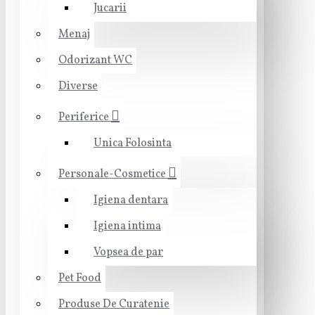
Jucarii
Menaj
Odorizant WC
Diverse
Periferice
Unica Folosinta
Personale-Cosmetice
Igiena dentara
Igiena intima
Vopsea de par
Pet Food
Produse De Curatenie