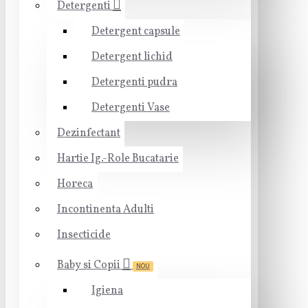
Detergenti
Detergent capsule
Detergent lichid
Detergenti pudra
Detergenti Vase
Dezinfectant
Hartie Ig.-Role Bucatarie
Horeca
Incontinenta Adulti
Insecticide
Baby si Copii
NOU
Igiena