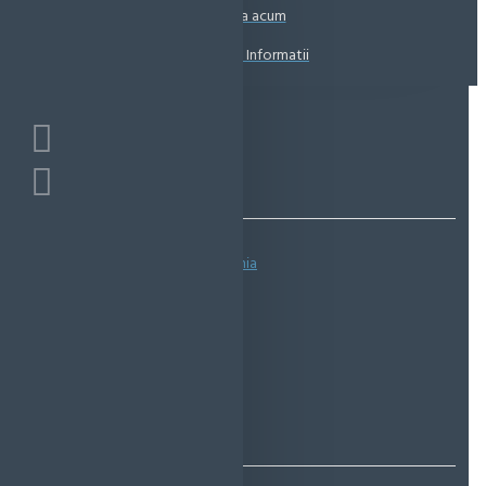
Coșul este gol!
Suna acum
Solicita Informatii
Bazată pe 0 note.
-
Spune-ţi opinia
IN STOC
Cod produs:
EMS0082
EcoMag Store