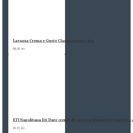
Lavazza Crema e Gusto Classico boabe,1kg
98,95 lei
ETI Napolitana Eti Dare crema de cacao si glazura de ciocolata
41,55 lei