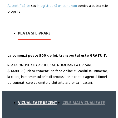
Autentifică-te
sau
Înregistrează un cont nou
pentru a putea scie
o opinie
PLATA SI LIVRARE
La comenzi peste 500 de lei, transportul este GRATUIT.
PLATA ONLINE CU CARDUL SAU NUMERAR LA LIVRARE
(RAMBURS). Plata comenzii se face online cu cardul sau numerar,
la curier, in momentul primirii produselor, direct la agentul firmei
de curierat, care va emite si chitanta aferenta incasarii.
Cum se face livrarea produselor:
Livrarea comenzii la adresa indicata de dvs. si este asigurata de
VIZUALIZATE RECENT
CELE MAI VIZUALIZATE
compania de curierat, care va livreaza comanda în decursul a 24-
48 ore din momentul confirmarii comenzii, daca aceasta a fost