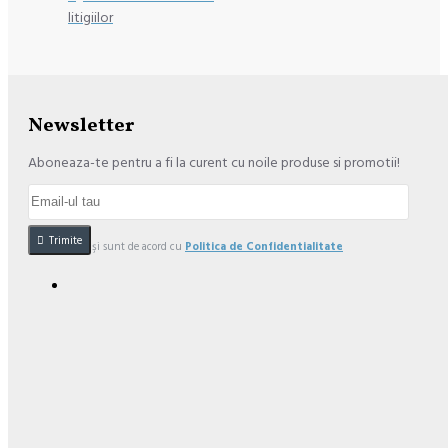
litigiilor
Newsletter
Aboneaza-te pentru a fi la curent cu noile produse si promotii!
Trimite
Am citit şi sunt de acord cu
Politica de Confidentialitate