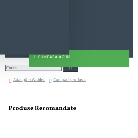
6,39 lei
ADAUGĂ ÎN COŞ
CUMPARA ACUM
Adaugă in Wishlist
Compară produsul
Produse Recomandate