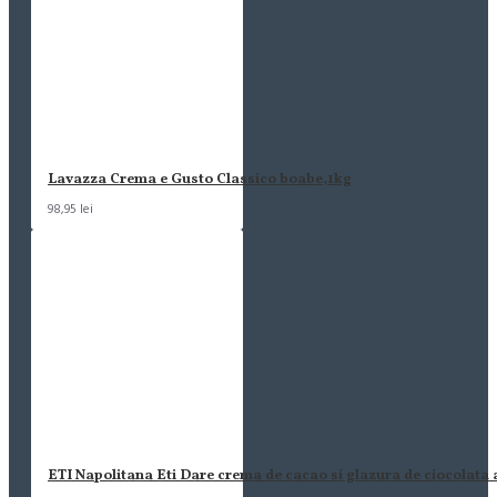
Lavazza Crema e Gusto Classico boabe,1kg
98,95 lei
ETI Napolitana Eti Dare crema de cacao si glazura de ciocolata