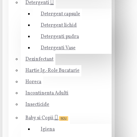
Detergenti
Detergent capsule
Detergent lichid
Detergenti pudra
Detergenti Vase
Dezinfectant
Hartie Ig.-Role Bucatarie
Horeca
Incontinenta Adulti
Insecticide
Baby si Copii
NOU
Igiena