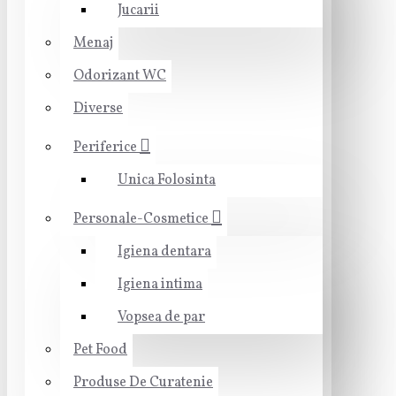
Jucarii
Menaj
Odorizant WC
Diverse
Periferice
Unica Folosinta
Personale-Cosmetice
Igiena dentara
Igiena intima
Vopsea de par
Pet Food
Produse De Curatenie