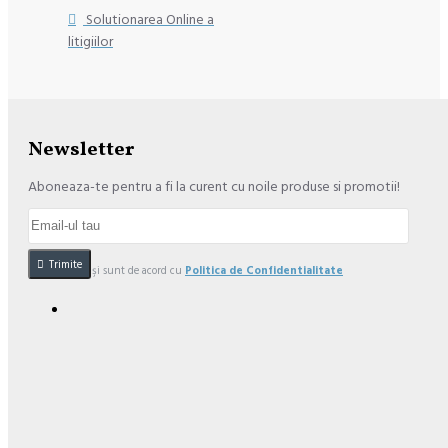
Solutionarea Online a
litigiilor
Newsletter
Aboneaza-te pentru a fi la curent cu noile produse si promotii!
Trimite
Am citit şi sunt de acord cu
Politica de Confidentialitate