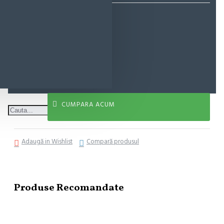
17,58 lei
ADAUGĂ ÎN COŞ
CUMPARA ACUM
Adaugă in Wishlist
Compară produsul
Produse Recomandate