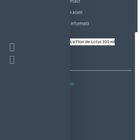
Contact
Coșul este gol!
Suna acum
Solicita Informatii
Bazată pe 0 note.
-
Spune-ţi opinia
IN STOC
Cod produs:
EMS0168
EcoMag Store