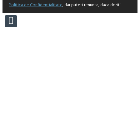
Politica de Confidentialitate
, dar puteti renunta, daca doriti.