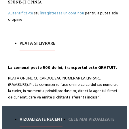
SPUNE-ŢI OPINIA
Autentifică-te
sau
Înregistrează un cont nou
pentru a putea scie
o opinie
PLATA SI LIVRARE
La comenzi peste 500 de lei, transportul este GRATUIT.
PLATA ONLINE CU CARDUL SAU NUMERAR LA LIVRARE
(RAMBURS). Plata comenzii se face online cu cardul sau numerar,
la curier, in momentul primirii produselor, direct la agentul firmei
de curierat, care va emite si chitanta aferenta incasarii.
Cum se face livrarea produselor:
Livrarea comenzii la adresa indicata de dvs. si este asigurata de
VIZUALIZATE RECENT
CELE MAI VIZUALIZATE
compania de curierat, care va livreaza comanda în decursul a 24-