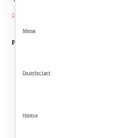
Adaugă in Wishlist
Compară produsul
Menaj
Produse Recomandate
Dezinfectant
Detergent pardoseala Asevi Roz 1L
15,94 lei
Adaugă
Adaugă in
Compară
Horeca
în Coş
Wishlist
produsul