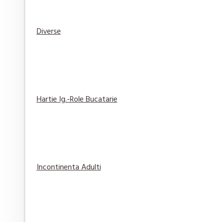
Diverse
Elmiplant Spary cu protectie solara Sun Sensitive
76,84 lei
Adaugă
Adaugă in
Compară
în Coş
Wishlist
produsul
Hartie Ig.-Role Bucatarie
Gel de Ras Gillette Classic Original 200 ml
14,29 lei
Incontinenta Adulti
Adaugă
Adaugă in
Compară
în Coş
Wishlist
produsul