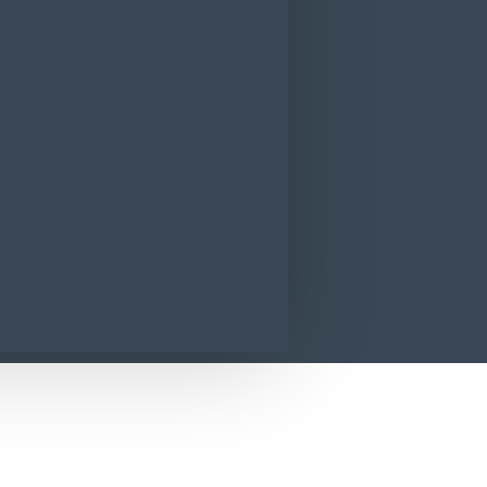
dorizant WC Bref Power Aktiv Ocean 50
CONTACT
SUNA ACUM
SOLICITA INFORMATII
iv Ocean 50 g