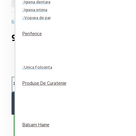
Igiena dentara
Igiena intima
Vopsea de par
Bazată pe 0 note.
-
Spune-ţi opinia
Periferice
9,83 lei
Unica Folosinta
Produse De Curatenie
ADAUGĂ ÎN COŞ
CUMPARA ACUM
Balsam Haine