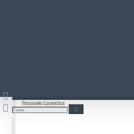
Paste-Sos Paste
O
Rio Mare
Coșul este gol!
Detergenti
Detergent capsule
Detergent lichid
Detergenti pudra
Detergenti Vase
Personale-Cosmetice
Odorizant WC Bref Power Akt